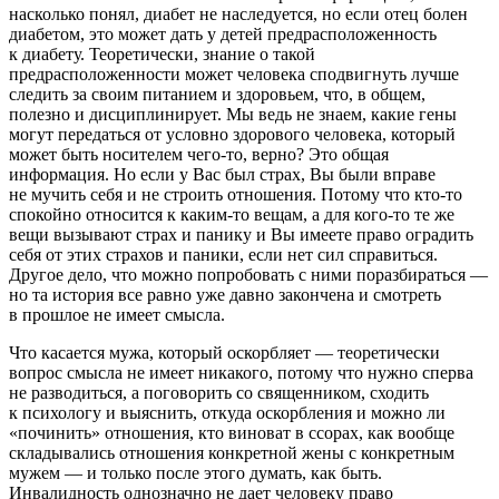
насколько понял, диабет не наследуется, но если отец болен
диабетом, это может дать у детей предрасположенность
к диабету. Теоретически, знание о такой
предрасположенности может человека сподвигнуть лучше
следить за своим питанием и здоровьем, что, в общем,
полезно и дисциплинирует. Мы ведь не знаем, какие гены
могут передаться от условно здорового человека, который
может быть носителем чего-то, верно? Это общая
информация. Но если у Вас был страх, Вы были вправе
не мучить себя и не строить отношения. Потому что кто-то
спокойно относится к каким-то вещам, а для кого-то те же
вещи вызывают страх и панику и Вы имеете право оградить
себя от этих страхов и паники, если нет сил справиться.
Другое дело, что можно попробовать с ними поразбираться —
но та история все равно уже давно закончена и смотреть
в прошлое не имеет смысла.
Что касается мужа, который оскорбляет — теоретически
вопрос смысла не имеет никакого, потому что нужно сперва
не разводиться, а поговорить со священником, сходить
к психологу и выяснить, откуда оскорбления и можно ли
«починить» отношения, кто виноват в ссорах, как вообще
складывались отношения конкретной жены с конкретным
мужем — и только после этого думать, как быть.
Инвалидность однозначно не дает человеку право