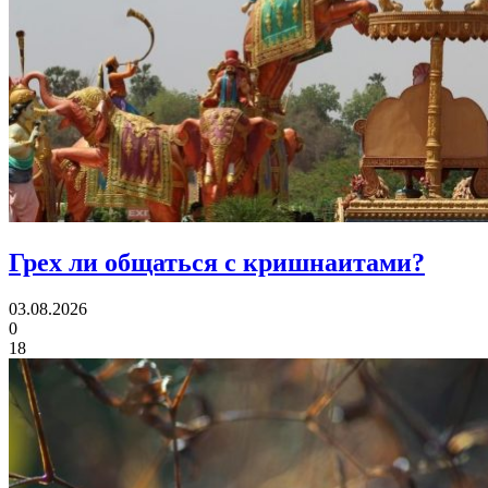
Грех ли
общаться с кришнаитами?
03.08.2026
0
18