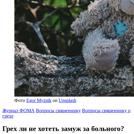
Фото
Egor Myznik
on
Unsplash
Журнал ФОМА
Вопросы священнику
Вопросы священнику о
грехе
Грех ли не хотеть замуж за больного?