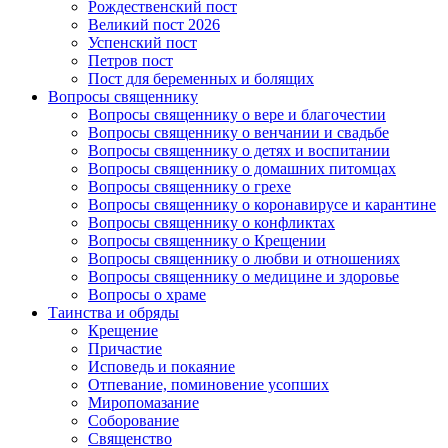
Рождественский пост
Великий пост 2026
Успенский пост
Петров пост
Пост для беременных и болящих
Вопросы священнику
Вопросы священнику о вере и благочестии
Вопросы священнику о венчании и свадьбе
Вопросы священнику о детях и воспитании
Вопросы священнику о домашних питомцах
Вопросы священнику о грехе
Вопросы священнику о коронавирусе и карантине
Вопросы священнику о конфликтах
Вопросы священнику о Крещении
Вопросы священнику о любви и отношениях
Вопросы священнику о медицине и здоровье
Вопросы о храме
Таинства и обряды
Крещение
Причастие
Исповедь и покаяние
Отпевание, поминовение усопших
Миропомазание
Соборование
Священство