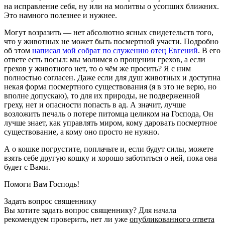
на исправление себя, ну или на молитвы о усопших ближних.
Это намного полезнее и нужнее.
Могут возразить — нет абсолютно ясных свидетельств того,
что у животных не может быть посмертной участи. Подробно
об этом
написал мой собрат по служению отец Евгений
. В его
ответе есть посыл: мы молимся о прощении грехов, а если
грехов у животного нет, то о чём же просить? Я с ним
полностью согласен. Даже если для душ животных и доступна
некая форма посмертного существования (я в это не верю, но
вполне допускаю), то для их природы, не подверженной
греху, нет и опасности попасть в ад. А значит, лучше
возложить печаль о потере питомца целиком на Господа, Он
лучше знает, как управлять миром, кому даровать посмертное
существование, а кому оно просто не нужно.
А о кошке погрустите, поплачьте и, если будут силы, можете
взять себе другую кошку и хорошо заботиться о ней, пока она
будет с Вами.
Помоги Вам Господь!
Задать вопрос священнику
Вы хотите задать вопрос священнику? Для начала
рекомендуем проверить, нет ли уже
опубликованного ответа