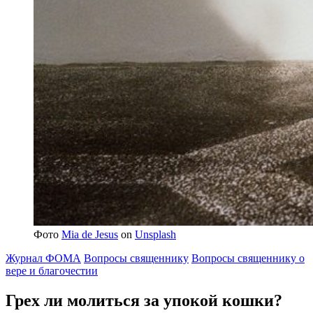
Фото
Mia de Jesus
on
Unsplash
Журнал ФОМА
Вопросы священнику
Вопросы священнику о
вере и благочестии
Грех ли молиться за упокой кошки?