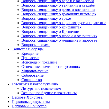
Вопросы священнику о вере и благочестии
Вопросы священнику о венчании и свадьбе
Вопросы священнику о детях и воспитании
Вопросы священнику о домашних питомцах
Вопросы священнику о грехе
Вопросы священнику о коронавирусе и карантине
Вопросы священнику о конфликтах
Вопросы священнику о Крещении
Вопросы священнику о любви и отношениях
Вопросы священнику о медицине и здоровье
Вопросы о храме
Таинства и обряды
Крещение
Причастие
Исповедь и покаяние
Отпевание, поминовение усопших
Миропомазание
Соборование
Священство
Готовимся к богослужению
Литургия с пояснением
Всенощное бдение с пояснением
Церковь Христова
Церковные документы
Церковь и Общество