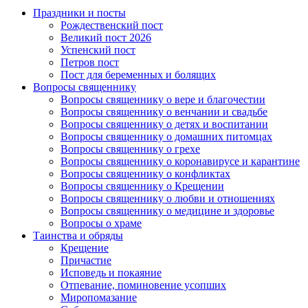
Праздники и посты
Рождественский пост
Великий пост 2026
Успенский пост
Петров пост
Пост для беременных и болящих
Вопросы священнику
Вопросы священнику о вере и благочестии
Вопросы священнику о венчании и свадьбе
Вопросы священнику о детях и воспитании
Вопросы священнику о домашних питомцах
Вопросы священнику о грехе
Вопросы священнику о коронавирусе и карантине
Вопросы священнику о конфликтах
Вопросы священнику о Крещении
Вопросы священнику о любви и отношениях
Вопросы священнику о медицине и здоровье
Вопросы о храме
Таинства и обряды
Крещение
Причастие
Исповедь и покаяние
Отпевание, поминовение усопших
Миропомазание