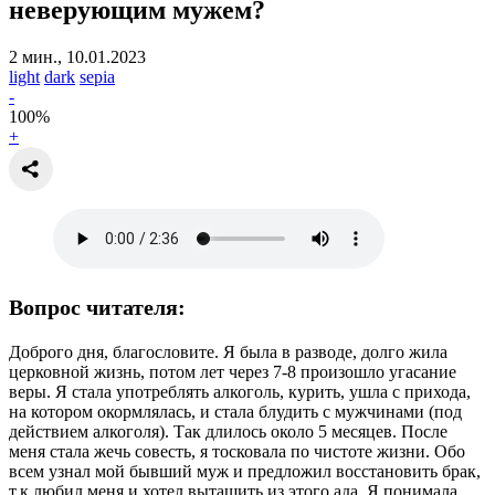
неверующим мужем?
2 мин., 10.01.2023
light
dark
sepia
-
100
%
+
Вопрос читателя:
Доброго дня, благословите. Я была в разводе, долго жила
церковной жизнь, потом лет через 7-8 произошло угасание
веры. Я стала употреблять алкоголь, курить, ушла с прихода,
на котором окормлялась, и стала блудить с мужчинами (под
действием алкоголя). Так длилось около 5 месяцев. После
меня стала жечь совесть, я тосковала по чистоте жизни. Обо
всем узнал мой бывший муж и предложил восстановить брак,
т.к любил меня и хотел вытащить из этого ада. Я понимала,