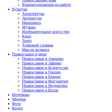
Православный брак
Взаимоотношения на работе
Культура
Архитектура
Литература
Иконопись
Музыка
Изобразительное искусство
Кино
Театр
Толковый словарь
Мысли великих
Православие в мире
Православие в Америке
Православие в Африке
Православие в Белоруссии
Православие в Греции
Православие в Европе
Православие в Ингушетии
Православие в Индонезии
Православие в Китае
Интервью
Мнения
Фото
Видео