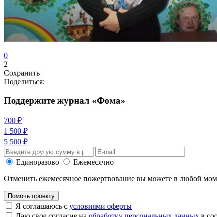
0
2
Сохранить
Поделиться:
Поддержите журнал «Фома»
700 ₽
1 500 ₽
5 500 ₽
Единоразово
Ежемесячно
Отменить ежемесячное пожертвование вы можете в любой мо
Помочь проекту
Я соглашаюсь с
условиями оферты
Даю свое согласие на
обработку персональных данных
в со