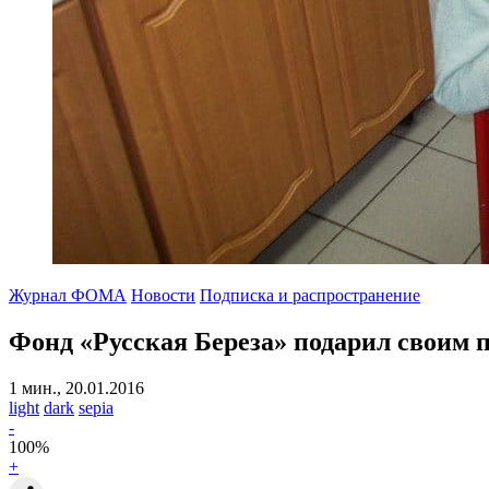
Журнал ФОМА
Новости
Подписка и распространение
Фонд «Русская Береза» подарил своим
1 мин., 20.01.2016
light
dark
sepia
-
100
%
+