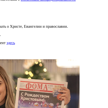
вать
о Христе, Евангелии и православии
.
.
мент
здесь