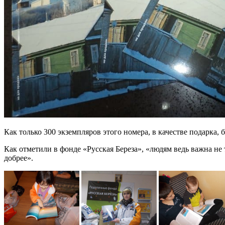
Как только 300 экземпляров этого номера, в качестве подарка, 
Как отметили в фонде «Русская Береза», «людям ведь важна не 
добрее».