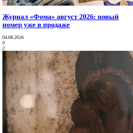
Журнал «Фома» август 2026:
новый
номер уже в продаже
04.08.2026
0
2