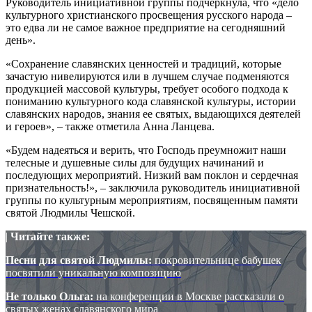
Руководитель инициативной группы подчеркнула, что «дело
культурного христианского просвещения русского народа –
это едва ли не самое важное предприятие на сегодняшний
день».
«Сохранение славянских ценностей и традиций, которые
зачастую нивелируются или в лучшем случае подменяются
продукцией массовой культуры, требует особого подхода к
пониманию культурного кода славянской культуры, истории
славянских народов, знания ее святых, выдающихся деятелей
и героев», – также отметила Анна Ланцева.
«Будем надеяться и верить, что Господь преумножит наши
телесные и душевные силы для будущих начинаний и
последующих мероприятий. Низкий вам поклон и сердечная
признательность!», – заключила руководитель инициативной
группы по культурным мероприятиям, посвященным памяти
святой Людмилы Чешской.
|
Читайте также:
Песни для святой Людмилы:
покровительнице бабушек
посвятили уникальную композицию
Не только Ольга:
на конференции в Москве рассказали о
святых женах славянского мира