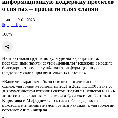
информационную поддержку проектов
о святых
– просветителях славян
1 мин., 12.01.2023
light
dark
sepia
-
100
%
+
Инициативная группа по культурным мероприятиям,
посвященным памяти святой
Людмилы Чешской
, выразила
благодарность журналу «Фома» за информационную
поддержку своих просветительских проектов.
«Вашими стараниями были освещены значительные
социокультурные мероприятия 2021 и 2022 гг.: 1100-летие со
дня мученической кончины святой Людмилы Чешской и 1160-
летие со дня создания славянской азбуки святыми братьями
Кириллом
и
Мефодием
», – сказала в благодарности
руководитель инициативной группы кандидат культурологии,
богемист
Анна Ланцева
.