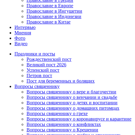
Православие в Греции
Православие в Европе
Православие в Ингушетии
Православие в Индонезии
Православие в Китае
Интервью
Мнения
Фото
Видео
Праздники и посты
Рождественский пост
Великий пост 2026
Успенский пост
Петров пост
Пост для беременных и болящих
Вопросы священнику
Вопросы священнику о вере и благочестии
Вопросы священнику о венчании и свадьбе
Вопросы священнику о детях и воспитании
Вопросы священнику о домашних питомцах
Вопросы священнику о грехе
Вопросы священнику о коронавирусе и карантине
Вопросы священнику о конфликтах
Вопросы священнику о Крещении