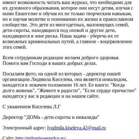
имеют возможность читать ваш журнал, что необходимо для
их духовного образования, которое они несут детям, изучая с
ними Евангелие и обучая их не только творческим навыкам,
но и научая молитве и пониманию их жизни в православном
сообществе. Это дети из многодетных, малоимущих семей,
дети-сироты, находящиеся под опекой и другие дети,
находящиеся в зоне риска. Наша задача - уберечь их от
возможных криминальных путей, а главное - воцерковление
этих семей.
Всем сотрудникам редакции желаем доброго здоровья.
Помоги вам Господи в ваших добрых делах.
Посылаем фото, на одной из которых - директор нашей
организации Людмила Киселева, она является инвалидом,
находится в лежачем положении 16 лет. Ее книги: "Когда
долго живешь", "Живите в радости", "Если сердце причастно"
находятся у вас в редакции и на нашем сайте.
С уважением Киселева Л.Г
Директор "ДОМа - дети-сироты и инвалиды"
Электронный адрес:
lyudmila.kiseleva.42@mail.ru
Сайт:
http://milostivoeserdce.ru/