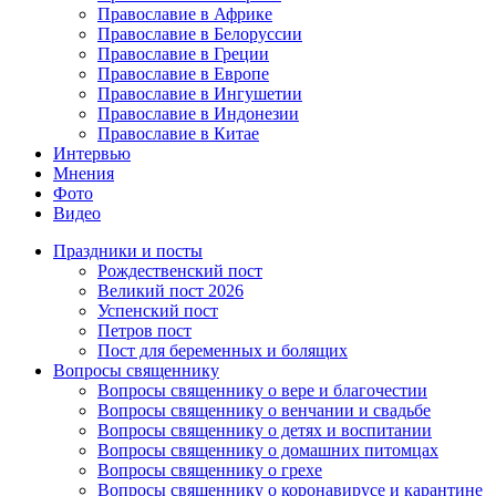
Православие в Африке
Православие в Белоруссии
Православие в Греции
Православие в Европе
Православие в Ингушетии
Православие в Индонезии
Православие в Китае
Интервью
Мнения
Фото
Видео
Праздники и посты
Рождественский пост
Великий пост 2026
Успенский пост
Петров пост
Пост для беременных и болящих
Вопросы священнику
Вопросы священнику о вере и благочестии
Вопросы священнику о венчании и свадьбе
Вопросы священнику о детях и воспитании
Вопросы священнику о домашних питомцах
Вопросы священнику о грехе
Вопросы священнику о коронавирусе и карантине