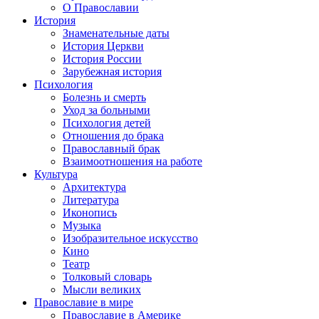
О Православии
История
Знаменательные даты
История Церкви
История России
Зарубежная история
Психология
Болезнь и смерть
Уход за больными
Психология детей
Отношения до брака
Православный брак
Взаимоотношения на работе
Культура
Архитектура
Литература
Иконопись
Музыка
Изобразительное искусство
Кино
Театр
Толковый словарь
Мысли великих
Православие в мире
Православие в Америке