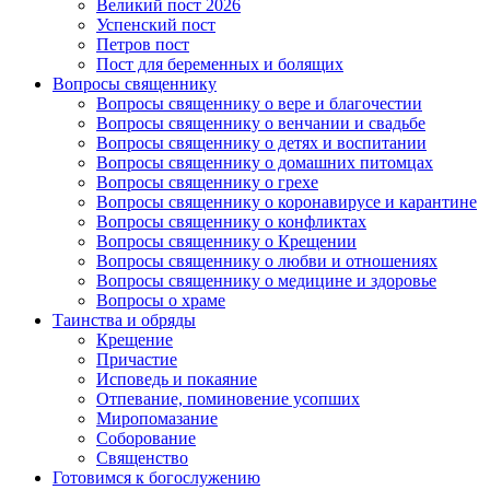
Великий пост 2026
Успенский пост
Петров пост
Пост для беременных и болящих
Вопросы священнику
Вопросы священнику о вере и благочестии
Вопросы священнику о венчании и свадьбе
Вопросы священнику о детях и воспитании
Вопросы священнику о домашних питомцах
Вопросы священнику о грехе
Вопросы священнику о коронавирусе и карантине
Вопросы священнику о конфликтах
Вопросы священнику о Крещении
Вопросы священнику о любви и отношениях
Вопросы священнику о медицине и здоровье
Вопросы о храме
Таинства и обряды
Крещение
Причастие
Исповедь и покаяние
Отпевание, поминовение усопших
Миропомазание
Соборование
Священство
Готовимся к богослужению