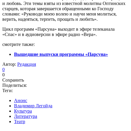
и любовь. Эти темы взяты из известной молитвы Оптинских
старцев, которая завершается обращенными ко Господу
словами: «Руководи моею волею и научи меня молиться,
верить, надеяться, терпеть, прощать и любить».
Цикл программ «Парсуна» выходит в эфире телеканала
«Спас» и в аудиоверсии в эфире радио «Вера».
смотрите также:
Вышедшие выпуски программы «Парсуна»
Автор:
Редакция
0
0
Сохранить
Поделиться:
Теги:
Анонс
Владимир Легойда
Культура
Литература
Театр