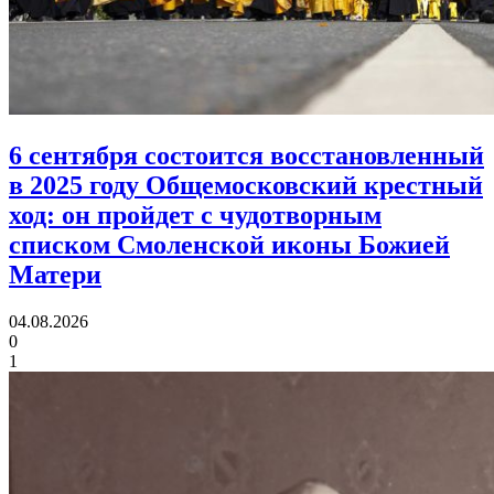
6 сентября состоится восстановленный
в 2025 году Общемосковский крестный
ход:
он пройдет с чудотворным
списком Смоленской иконы Божией
Матери
04.08.2026
0
1