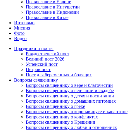
Православие в Европе
Православие в Ингушетии
Православие в Индонезии
Православие в Китае
Интервью
Мнения
Фото
Видео
Праздники и посты
Рождественский пост
Великий пост 2026
Успенский пост
Петров пост
Пост для беременных и болящих
Вопросы священнику
Вопросы священнику о вере и благочестии
Вопросы священнику о венчании и свадьбе
Вопросы священнику о детях и воспитании
Вопросы священнику о домашних питомцах
Вопросы священнику о грехе
Вопросы священнику о коронавирусе и карантине
Вопросы священнику о конфликтах
Вопросы священнику о Крещении
Вопросы священнику о любви и отношениях