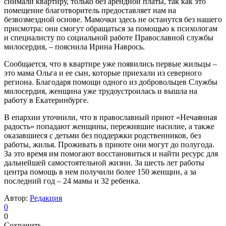
снимали квартиру, только без арендной платы, так как это
помещение благотворитель предоставляет нам на
безвозмездной основе. Мамочки здесь не останутся без нашего
присмотра: они смогут обращаться за помощью к психологам
и специалисту по социальной работе Православной службы
милосердия, – пояснила Ирина Наврось.
Сообщается, что в квартире уже появились первые жильцы –
это мама Ольга и ее сын, которые приехали из северного
региона. Благодаря помощи одного из добровольцев Службы
милосердия, женщина уже трудоустроилась и вышла на
работу в Екатеринбурге.
В епархии уточнили, что в православный приют «Нечаянная
радость» попадают женщины, пережившие насилие, а также
оказавшиеся с детьми без поддержки родственников, без
работы, жилья. Проживать в приюте они могут до полугода.
За это время им помогают восстановиться и найти ресурс для
дальнейшей самостоятельной жизни. За шесть лет работы
центра помощь в нем получили более 150 женщин, а за
последний год – 24 мамы и 32 ребенка.
Автор:
Редакция
0
0
Сохранить