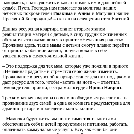
накормить, спать уложить и как-то помочь им в дальнейшей
судьбе. Пусть Господь нам помогает за молитвы наших
небесных покровителей
Иоакима
и
Анны
и Матушки нашей
Пресвятой Богородицы! – сказал на освящении отец Евгений.
Данная ресурсная квартира станет вторым этапом
реабилитации матерей с детьми, в силу трудных жизненных
обстоятельств оказавшихся в приюте «Нечаянная радость».
Проживая здесь, такие мамы с детьми смогут плавно перейти
от приюта к обычной жизни, почувствовать в себе
уверенность к самостоятельной жизни.
– Это поддержка для тех мам, которые уже пожили в приюте
«Нечаянная радость» и стремятся свою жизнь изменить.
Проживание в ресурсной квартире станет для них подарком и
даст ресурс для того, чтобы «встать на ноги», – отметила
руководитель приюта, сестра милосердия
Ирина Наврось
.
Трехкомнатная квартира со всем необходимым рассчитана на
проживание двух семей, а одна ее комната предусмотрена для
администратора и проведения консультаций.
– Мамочки будут жить там почти самостоятельно: сами
обеспечивать себя и детей продуктами и питанием, работать,
оплачивать коммунальные услуги. Все, как если бы они