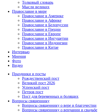
Толковый словарь
Мысли великих
Православие в мире
Православие в Америке
Православие в Африке
Православие в Белоруссии
Православие в Греции
Православие в Европе
Православие в Ингушетии
Православие в Индонезии
Православие в Китае
Интервью
Мнения
Фото
Видео
Праздники и посты
Рождественский пост
Великий пост 2026
Успенский пост
Петров пост
Пост для беременных и болящих
Вопросы священнику
Вопросы священнику о вере и благочестии
Вопросы священнику о венчании и свадьбе