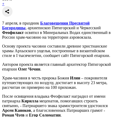
+
7 апреля, в праздник
Благовещения Пресвятой
Богородицы
, архиепископ Пятигорский и Черкесский
Феофилакт
освятил в Минеральных Водах единственный в
России храм-часовню на территории аэровокзала.
Основу проекта часовни составили древние христианские
храмы Архызского ущелья, построенные в византийском
стиле в I тысячелетии, сообщает сайт Пятигорской епархии.
Автором проекта является главный архитектор Пятигорской
епархии
Олег Чечин
.
Храм-часовня в честь пророка Божия
Илии
– покровителя
путешествующих по воздуху, достигает в высоту 23 метра,
рассчитан он примерно на 100 прихожан.
После освящения владыка Феофилакт наградил от имени
патриарха
Кирилла
меценатов, помогавших строить
святыню, - Патриаршего знака храмостроителя удостоился
Арсен Каноков
, а благословенных Патриарших грамот -
Роман Чуев
и
Егор Соломатин
.