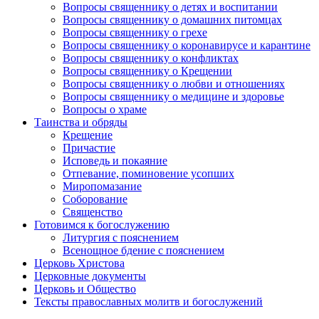
Вопросы священнику о детях и воспитании
Вопросы священнику о домашних питомцах
Вопросы священнику о грехе
Вопросы священнику о коронавирусе и карантине
Вопросы священнику о конфликтах
Вопросы священнику о Крещении
Вопросы священнику о любви и отношениях
Вопросы священнику о медицине и здоровье
Вопросы о храме
Таинства и обряды
Крещение
Причастие
Исповедь и покаяние
Отпевание, поминовение усопших
Миропомазание
Соборование
Священство
Готовимся к богослужению
Литургия с пояснением
Всенощное бдение с пояснением
Церковь Христова
Церковные документы
Церковь и Общество
Тексты православных молитв и богослужений