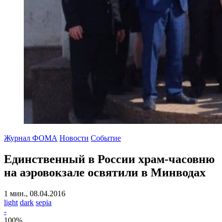
Журнал ФОМА
Новости
Событие
Единственный в России храм-часовню
на аэровокзале освятили в Минводах
1 мин., 08.04.2016
light
dark
sepia
-
100
%