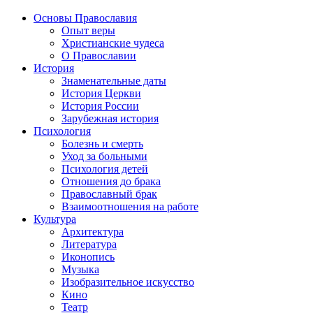
Основы Православия
Опыт веры
Христианские чудеса
О Православии
История
Знаменательные даты
История Церкви
История России
Зарубежная история
Психология
Болезнь и смерть
Уход за больными
Психология детей
Отношения до брака
Православный брак
Взаимоотношения на работе
Культура
Архитектура
Литература
Иконопись
Музыка
Изобразительное искусство
Кино
Театр