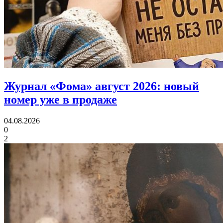
Журнал «Фома» август 2026:
новый
номер уже в продаже
04.08.2026
0
2