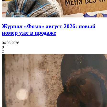
Журнал «Фома» август 2026:
новый
номер уже в продаже
04.08.2026
0
2