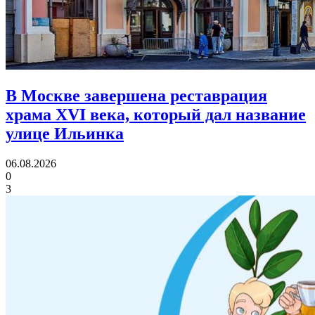
В Москве завершена реставрация
храма XVI века,
который дал название
улице Ильинка
06.08.2026
0
3