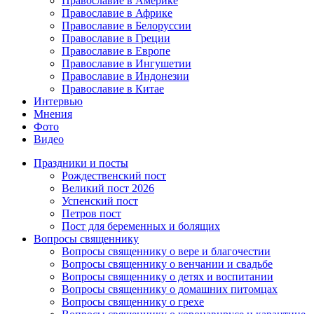
Православие в Америке
Православие в Африке
Православие в Белоруссии
Православие в Греции
Православие в Европе
Православие в Ингушетии
Православие в Индонезии
Православие в Китае
Интервью
Мнения
Фото
Видео
Праздники и посты
Рождественский пост
Великий пост 2026
Успенский пост
Петров пост
Пост для беременных и болящих
Вопросы священнику
Вопросы священнику о вере и благочестии
Вопросы священнику о венчании и свадьбе
Вопросы священнику о детях и воспитании
Вопросы священнику о домашних питомцах
Вопросы священнику о грехе