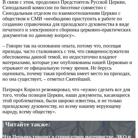
В связи с этим, продолжил Предстоятель Русской Церкви,
Синодальной комиссии по биоэтике совместно с
Синодальным отделом по взаимоотношениям Церкви с
обществом и СМИ «необходимо приступить к работе по
созданию справочника для приходского духовенства в виде
печатного и электронного сборника церковно-практических
документов по данному вопросу».
– Говорю так на основании опыта, потому что, посещая
приходы, часто сталкиваюсь с тем, что священнослужители
обеспокоены данной темой, но недостаточно владеют
материалами, которые уже опубликованы нашей Церковью и
отражают ее официальную точку зрения. Не берусь
оценивать, почему такая проблема имеет место на приходах,
но она существует, – отметил Святейший.
Патриарх Кирилл резюмировал, что «нужно сделать все для
того, чтобы позиция Церкви, наши документы, касающиеся
этой проблематики, были широко известны, и не только
приходскому духовенству, но всему нашему верующему
народу, всему обществу».
| Читайте также:
Что Церковь говорит о суррогатном материнстве, ЭКО и