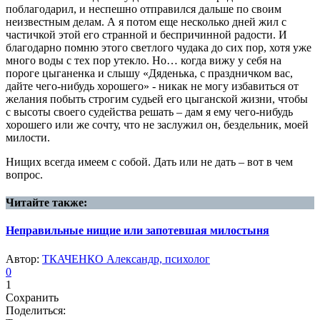
поблагодарил, и неспешно отправился дальше по своим
неизвестным делам. А я потом еще несколько дней жил с
частичкой этой его странной и беспричинной радости. И
благодарно помню этого светлого чудака до сих пор, хотя уже
много воды с тех пор утекло. Но… когда вижу у себя на
пороге цыганенка и слышу «Дяденька, с праздничком вас,
дайте чего-нибудь хорошего» - никак не могу избавиться от
желания побыть строгим судьей его цыганской жизни, чтобы
с высоты своего судейства решать – дам я ему чего-нибудь
хорошего или же сочту, что не заслужил он, бездельник, моей
милости.
Нищих всегда имеем с собой. Дать или не дать – вот в чем
вопрос.
Читайте также:
Неправильные нищие или запотевшая милостыня
Автор:
ТКАЧЕНКО Александр, психолог
0
1
Сохранить
Поделиться: