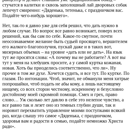
стучатся в калитки и сквозь заполошный лай дворовых собак
лепечут смиренно: «Дяденька, тетенька, с праздничком вас.
Подайте чего-нибудь хорошего».
Нет, так-то я давно уже для себя решил, что дать нужно в
любом случае. Но вопрос все равно возникает, поверх всех
решений, как бы сам по себе. Какое-то смутное, почти
неосознаваемое желание быть судьей просящего, вершителем
его жалкого благополучия, пускай даже и в таких вот,
мизерных объемах – на уровне «дать или не дать». На язык
тут же просятся слова: «А почему вы не работаете? А вот вы
тут у меня на хлебушек просите, а у самой куртка кожаная,
новая. Хоть бы приоделись соответственно, что ли». Ну
прочее в том же духе. Хочется судить, и все тут. По куртке. По
глазам. По интонации. Чтоб, значит, не обманули меня хитрые
попрошайки, чтоб подать не абы кому, а лишь настоящему
нищему, со всех сторон честному, искреннему и безусловно
достойному моей скромной помощи. Смех и грех, право
слово… Уж сколько лет давлю в себе это нелепое чувство, а
все равно так и лезет оно из темных глубин души, так и
норовит перехватить управление моими поступками всякий
раз, когда слышу это самое «Дяденька, с праздничком,
здоровья вам и радости в семью, подайте немножко Христа
ради».