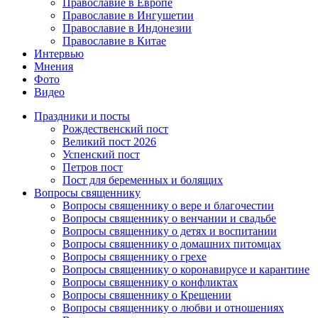
Православие в Европе
Православие в Ингушетии
Православие в Индонезии
Православие в Китае
Интервью
Мнения
Фото
Видео
Праздники и посты
Рождественский пост
Великий пост 2026
Успенский пост
Петров пост
Пост для беременных и болящих
Вопросы священнику
Вопросы священнику о вере и благочестии
Вопросы священнику о венчании и свадьбе
Вопросы священнику о детях и воспитании
Вопросы священнику о домашних питомцах
Вопросы священнику о грехе
Вопросы священнику о коронавирусе и карантине
Вопросы священнику о конфликтах
Вопросы священнику о Крещении
Вопросы священнику о любви и отношениях