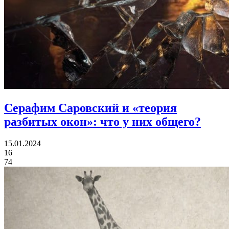
Серафим Саровский и «теория
разбитых окон»:
что у них общего?
15.01.2024
16
74