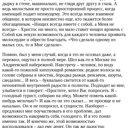
дырку в стене, машинально, не глядя друг другу в глаза. А
ведь милостыня не просто односторонний процесс, когда
имеющий подает неимущему. Это всегда некое взаимное
общение, в котором неизвестно еще, кто окажется более
обогащенным. «Нищих всегда имеете с собой, а Меня не
всегда» - Христос ни много, ни мало ставит нищих вровень с
Собой как некую возможность для каждого человека проявить
милосердие и обрести благодать. «Что сделали одному из
малых сих, то и Мне сделали».
Помню, был у меня случай, когда я это не осознал даже, а
пережил, ощутил в полной мере. Шел как-то в Москве по
Андреевской набережной. Навстречу – человек, по виду
какой-то пожилой хиппующий романтик: редкие волосы на
голове собраны в хвостик, бородка рыжая, рюкзачок, шорты,
сандалии... И весь – буквально светится от какой-то
непонятной внутренней радости и полноты. Подходит ко мне,
улыбается и говорит: «Простите, хотел Вас попросить. Я -
голодный турист, собираю на обед. Можете помочь какой-
нибудь мелочью?» И как-то он это сказал… не просяще и не
нахально. Он и не попросил, в сущности. Наоборот –
предложил мне поучаствовать в его проблеме, дал
возможность накормить себя, голодного. И я это понял
именно так. И конечно же, этой возможностью
воспользовался – дал ему денег. Он так же радостно