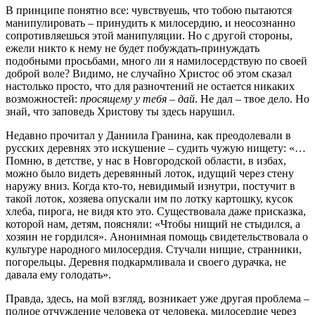
В принципе понятно все: чувствуешь, что тобою пытаются
манипулировать – принудить к милосердию, и неосознанно
сопротивляешься этой манипуляции. Но с другой стороны,
ежели никто к нему не будет побуждать-принуждать
подобными просьбами, много ли я намилосердствую по своей
доброй воле? Видимо, не случайно Христос об этом сказал
настолько просто, что для разночтений не остается никаких
возможностей:
просящему у тебя – дай
. Не дал – твое дело. Но
знай, что заповедь Христову ты здесь нарушил.
Недавно прочитал у Даниила Гранина, как преодолевали в
русских деревнях это искушение – судить чужую нищету: «…
Помню, в детстве, у нас в Новгородской области, в избах,
можно было видеть деревянный лоток, идущий через стену
наружу вниз. Когда кто-то, невидимый изнутри, постучит в
такой лоток, хозяева опускали им по лотку картошку, кусок
хлеба, пирога, не видя кто это. Существовала даже присказка,
которой нам, детям, поясняли: «Чтобы нищий не стыдился, а
хозяин не гордился». Анонимная помощь свидетельствовала о
культуре народного милосердия. Стучали нищие, странники,
погорельцы. Деревня подкармливала и своего дурачка, не
давала ему голодать».
Правда, здесь, на мой взгляд, возникает уже другая проблема –
полное отчуждение человека от человека, милосердие через