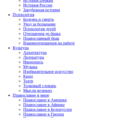
История Церкви
История России
Зарубежная история
Психология
Болезнь и смерть
Уход за больными
Психология детей
Отношения до брака
Православный брак
Взаимоотношения на работе
Культура
Архитектура
Литература
Иконопись
Музыка
Изобразительное искусство
Кино
Театр
Толковый словарь
Мысли великих
Православие в мире
Православие в Америке
Православие в Африке
Православие в Белоруссии
Православие в Греции