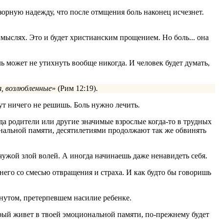
зорную надежду, что после отмщения боль наконец исчезнет.
 мыслях. Это и будет христианским прощением. Но боль... она
 может не утихнуть вообще никогда. И человек будет думать,
я, возлюбленные
» (Рим 12:19).
ут ничего не решишь. Боль нужно лечить.
гда родители или другие значимые взрослые когда-то в трудных
ональной памяти, десятилетиями продолжают так же обвинять
чужой злой волей. А иногда начинаешь даже ненавидеть себя.
него со смесью отвращения и страха. И как будто бы говоришь
ргнутом, претерпевшем насилие ребенке.
орый живет в твоей эмоциональной памяти, по-прежнему будет