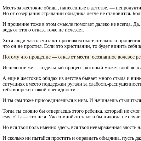
Месть за жестокие обиды, нанесенные в детстве, ― непродукти
Но от созерцания страданий обидчика легче не становится. Бо
И прощение тоже в этом смысле помогает далеко не всегда. Да,
ведь от этого отказа тоже не исчезает.
Хотя люди часто считают признаком окончательного прощения 
что он не простил. Если это христианин, то будет винить себя 
Потому что прощение ― отказ от мести, осознанное волевое реш
Исцеление же ― отдельный процесс, который может вообще ник
А еще в жестоких обидах из детства бывает много стыда и вины
ситуациях вместо поддержки ругали за слабость-распущенность
тебя вопреки всякой очевидности.
И ты сам тоже присоединяешься к ним. И начинаешь стыдиться 
Тогда ты словно бы отвергаешь этого ребенка, который не смог
ему: «Ты ― это не я. Уж со мной-то такого бы никогда не случ
Но вся твоя боль именно здесь, вся твоя невыраженная злость н
И сколько ни пытайся простить и оправдать обидчика, пусть д