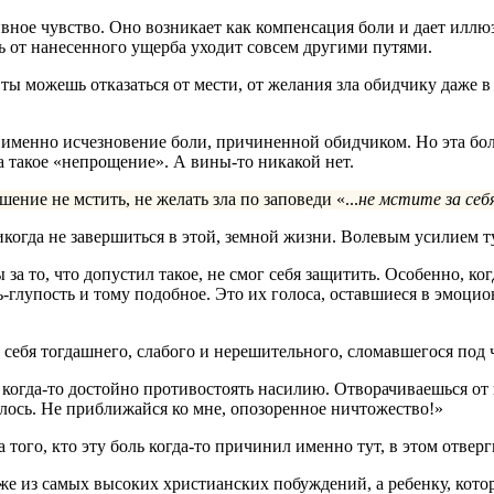
вное чувство. Оно возникает как компенсация боли и дает иллю
ль от нанесенного ущерба уходит совсем другими путями.
 ты можешь отказаться от мести, от желания зла обидчику даже в
именно исчезновение боли, причиненной обидчиком. Но эта боль
за такое «непрощение». А вины-то никакой нет.
ение не мстить, не желать зла по заповеди «...
не мстите за себ
огда не завершиться в этой, земной жизни. Волевым усилием т
 за то, что допустил такое, не смог себя защитить. Особенно, ко
-глупость и тому подобное. Это их голоса, оставшиеся в эмоци
себя тогдашнего, слабого и нерешительного, сломавшегося под 
 когда-то достойно противостоять насилию. Отворачиваешься от 
илось. Не приближайся ко мне, опозоренное ничтожество!»
а того, кто эту боль когда-то причинил именно тут, в этом отве
аже из самых высоких христианских побуждений, а ребенку, кот