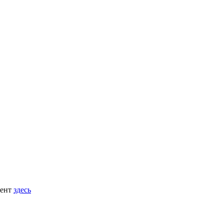
мент
здесь