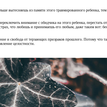
льше вытесняешь из памяти этого травмированного ребенка, тем 
еключить внимание с обидчика на этого ребенка, перестать от н
ь и страх, что любишь и принимаешь его любым, даже таким вот
ление и свобода от терзающих призраков прошлого. Потому что т
овление целостности.