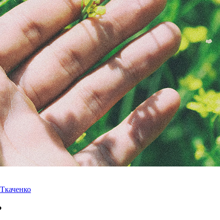
 Ткаченко
?