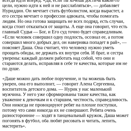
всегда идти вперед. «Да, если ты хочешь достичь какой-то
цели, нужно идти к ней и не расслабляться», — добавляет
Нуриддин. Он мечтает стать футболистом, когда вырастет, а
его сестра мечтает о профессии адвоката, чтобы помогать
людям. Но она готова защищать не всех подряд, есть случаи,
когда стоит отказаться от защиты. А еще она говорит, что есть
главный Судья — Бог, и Его суд точно будет справедливым.
«Если человек совершил одну подлость, осознал ее, а потом
совершил много добрых дел, он наверняка попадет в рай», —
поясняет Даша. Она считает, что человеку нужно уметь
прощать обиды, не держать их внутри себя. И брат, и сестра
уверены: каждый должен работать над собой, что они и
стараются делать, исправляя в себе те качества, которые им не
по душе.
«Даше можно дать любое поручение, и ты можешь быть
уверен, она его выполнит, — говорит Алена Сергеевна,
воспитатель детского дома. — Нурик у нас маленький
мужчина. У него уже сформированы такие качества, как
уважение к девочкам и к старшим, честность, справедливость.
Они никогда не провоцируют ребят на плохие поступки,
потому что сами никогда их не совершают. Ребята очень
разносторонние — ходят в танцевальный кружок, Даша может
погонять в футбол, оба любят рисовать и читать, лепить,
мастерить».