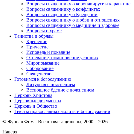
Вопросы священнику о коронавирусе и карантине
Вопросы священнику о конфликтах
Вопросы священнику о Крещении
Вопросы священнику о любви и отношениях
Вопросы священнику о медицине и здоровье
Вопросы о храме
Таинства и обряды
Крещение
Причастие
Исповедь и покаяние
Отпевание, поминовение усопших
Миропомазание
Соборование
Священство
Готовимся к богослужению
Литургия с пояснением
Всенощное бдение с пояснением
Церковь Христова
Церковные документы
Церковь и Общество
Тексты православных молитв и богослужений
© Журнал Фома. Все права защищены, 2000—2026
Наверх