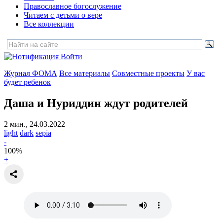
Православное богослужение
Читаем с детьми о вере
Все коллекции
Войти
Журнал ФОМА
Все материалы
Совместные проекты
У вас
будет ребенок
Даша и Нуриддин ждут родителей
2 мин., 24.03.2022
light
dark
sepia
-
100
%
+