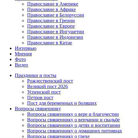
Православие в Америке
Православие в Африке
Православие в Белоруссии
Православие в Греции
Православие в Европе
Православие в Ингушетии
Православие в Индонезии
Православие в Китае
Интервью
Мнения
Фото
Видео
Праздники и посты
Рождественский пост
Великий пост 2026
Успенский пост
Петров пост
Пост для беременных и болящих
Вопросы священнику
Вопросы священнику о вере и благочестии
Вопросы священнику о венчании и свадьбе
Вопросы священнику о детях и воспитании
Вопросы священнику о домашних питомцах
Вопросы священнику о грехе