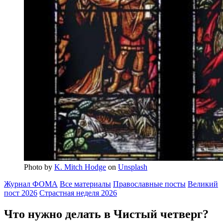
Photo by
K. Mitch Hodge
on
Unsplash
Журнал ФОМА
Все материалы
Православные посты
Великий
пост 2026
Страстная неделя 2026
Что нужно делать в Чистый четверг?