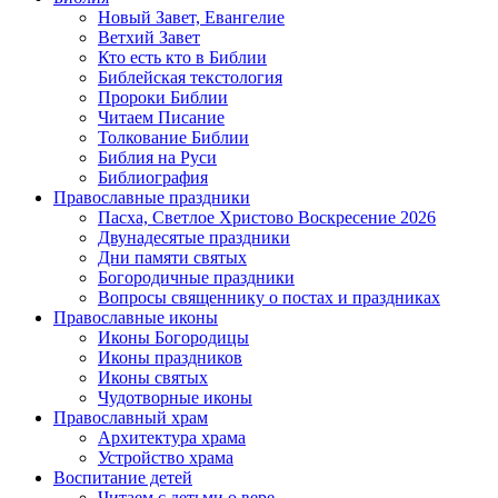
Новый Завет, Евангелие
Ветхий Завет
Кто есть кто в Библии
Библейская текстология
Пророки Библии
Читаем Писание
Толкование Библии
Библия на Руси
Библиография
Православные праздники
Пасха, Светлое Христово Воскресение 2026
Двунадесятые праздники
Дни памяти святых
Богородичные праздники
Вопросы священнику о постах и праздниках
Православные иконы
Иконы Богородицы
Иконы праздников
Иконы святых
Чудотворные иконы
Православный храм
Архитектура храма
Устройство храма
Воспитание детей
Читаем с детьми о вере