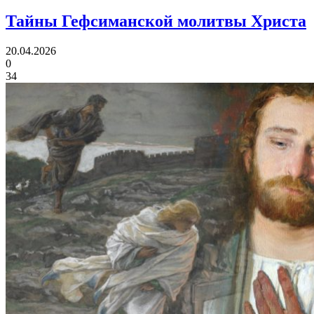
Тайны
Гефсиманской молитвы Христа
20.04.2026
0
34