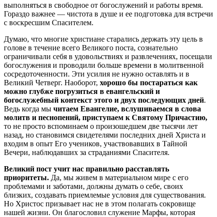
выполняться в свободное от богослужений и работы время.
Гораздо важнее — чистота в душе и ее подготовка для встречи
с воскресшим Спасителем.
Думаю, что многие христиане старались держать эту цель в
голове в течение всего Великого поста, сознательно
ограничивали себя в удовольствиях и развлечениях, посещали
богослужения и проводили больше времени в молитвенной
сосредоточенности. Эти усилия не нужно оставлять и в
Великий Четверг. Наоборот,
хорошо бы постараться как
можно глубже погрузиться в евангельский и
богослужебный контекст этого и двух последующих дней
.
Ведь когда мы
читаем Евангелие, вслушиваемся в слова
молитв и песнопений, приступаем к Святому Причастию,
то не просто вспоминаем о произошедшем две тысячи лет
назад, но становимся свидетелями последних дней Христа и
входим в опыт Его учеников, участвовавших в Тайной
Вечери, наблюдавших за страданиями Спасителя.
Великий пост учит нас правильно расставлять
приоритеты.
Да, мы живем в материальном мире с его
проблемами и заботами, должны думать о себе, своих
близких, создавать приемлемые условия для существования.
Но Христос призывает нас не в этом полагать сокровище
нашей жизни. Он благословил служение Марфы, которая