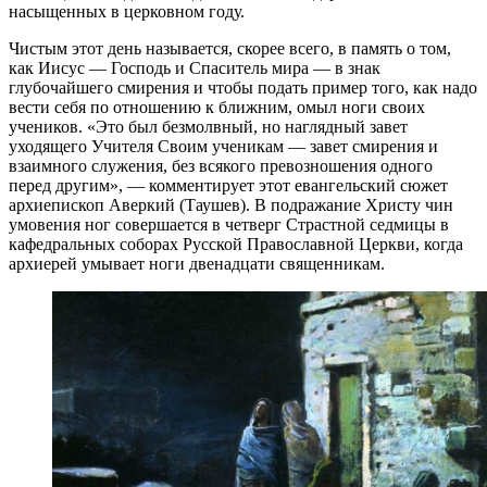
насыщенных в церковном году.
Чистым этот день называется, скорее всего, в память о том,
как Иисус — Господь и Спаситель мира — в знак
глубочайшего смирения и чтобы подать пример того, как надо
вести себя по отношению к ближним, омыл ноги своих
учеников. «Это был безмолвный, но наглядный завет
уходящего Учителя Своим ученикам — завет смирения и
взаимного служения, без всякого превозношения одного
перед другим», — комментирует этот евангельский сюжет
архиепископ Аверкий (Таушев). В подражание Христу чин
умовения ног совершается в четверг Страстной седмицы в
кафедральных соборах Русской Православной Церкви, когда
архиерей умывает ноги двенадцати священникам.