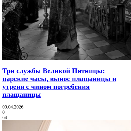
Три службы Великой Пятницы:
царские часы, вынос плащаницы и
утреня с чином погребения
плащаницы
09.04.2026
0
64