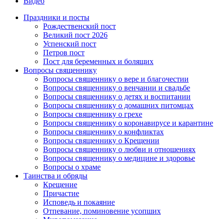
Видео
Праздники и посты
Рождественский пост
Великий пост 2026
Успенский пост
Петров пост
Пост для беременных и болящих
Вопросы священнику
Вопросы священнику о вере и благочестии
Вопросы священнику о венчании и свадьбе
Вопросы священнику о детях и воспитании
Вопросы священнику о домашних питомцах
Вопросы священнику о грехе
Вопросы священнику о коронавирусе и карантине
Вопросы священнику о конфликтах
Вопросы священнику о Крещении
Вопросы священнику о любви и отношениях
Вопросы священнику о медицине и здоровье
Вопросы о храме
Таинства и обряды
Крещение
Причастие
Исповедь и покаяние
Отпевание, поминовение усопших