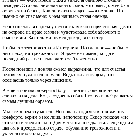
чемодан. Это был чемодан моего сына, который должен был
остаться на берегу. Как он оказался здесь — я не знаю. Но
именно он спас меня: в нем нашлась сухая одежда.
Через полчаса я сидела у печки с кружкой горячего чая где-то
на острове на краю земли и чувствовала себя абсолютно
счастливой. За стенами шумел дождь, выл ветер.
Не было электричества и Интернета. Но главное — не было
ни страха, ни тревожности. Я даже не помню, когда в
последний раз испытывала такое блаженство.
После поездки я поняла смысл выражения, что для счастья
человеку нужно очень мало. Ведь по-настоящему это
осознаешь только через лишения.
А ещё я поняла: доверять Богу — значит доверять не на
словах, а на деле. Когда отдаешь себя в Его руки, всё решается
самым лучшим образом.
Мы все знаем эту мысль. Но пока находимся в привычном
комфорте, верим в нее лишь наполовину. Север показал мне
это ясно и убедительно. Для меня эта поездка стала еще одним
шагом к преодолению страха, обузданию тревожности и
укреплению силы духа.