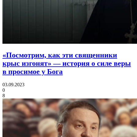
«Посмотрим, как эти священники
крыс изгонят»
— история о силе веры
в просимое у Бога
03.09.2023
0
8