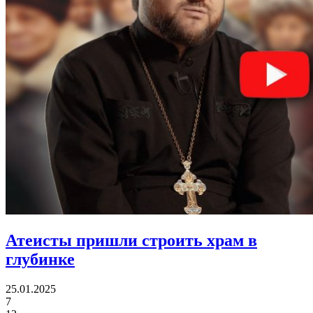
Атеисты пришли
строить храм в
глубинке
25.01.2025
7