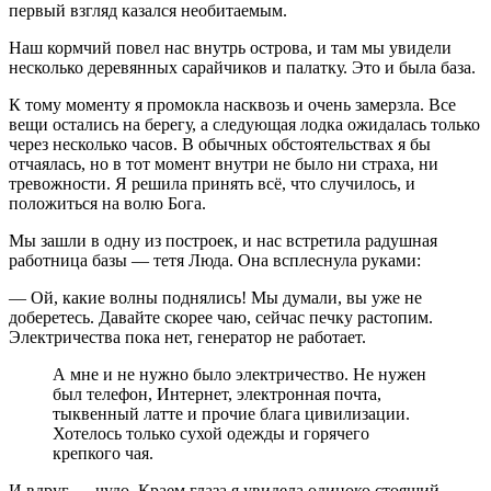
первый взгляд казался необитаемым.
Наш кормчий повел нас внутрь острова, и там мы увидели
несколько деревянных сарайчиков и палатку. Это и была база.
К тому моменту я промокла насквозь и очень замерзла. Все
вещи остались на берегу, а следующая лодка ожидалась только
через несколько часов. В обычных обстоятельствах я бы
отчаялась, но в тот момент внутри не было ни страха, ни
тревожности. Я решила принять всё, что случилось, и
положиться на волю Бога.
Мы зашли в одну из построек, и нас встретила радушная
работница базы — тетя Люда. Она всплеснула руками:
— Ой, какие волны поднялись! Мы думали, вы уже не
доберетесь. Давайте скорее чаю, сейчас печку растопим.
Электричества пока нет, генератор не работает.
А мне и не нужно было электричество. Не нужен
был телефон, Интернет, электронная почта,
тыквенный латте и прочие блага цивилизации.
Хотелось только сухой одежды и горячего
крепкого чая.
И вдруг — чудо. Краем глаза я увидела одиноко стоящий