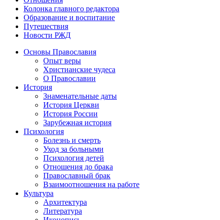
Колонка главного редактора
Образование и воспитание
Путешествия
Новости РЖД
Основы Православия
Опыт веры
Христианские чудеса
О Православии
История
Знаменательные даты
История Церкви
История России
Зарубежная история
Психология
Болезнь и смерть
Уход за больными
Психология детей
Отношения до брака
Православный брак
Взаимоотношения на работе
Культура
Архитектура
Литература
Иконопись