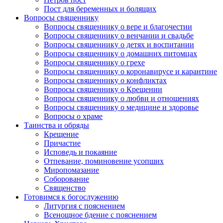
Пост для беременных и болящих
Вопросы священнику
Вопросы священнику о вере и благочестии
Вопросы священнику о венчании и свадьбе
Вопросы священнику о детях и воспитании
Вопросы священнику о домашних питомцах
Вопросы священнику о грехе
Вопросы священнику о коронавирусе и карантине
Вопросы священнику о конфликтах
Вопросы священнику о Крещении
Вопросы священнику о любви и отношениях
Вопросы священнику о медицине и здоровье
Вопросы о храме
Таинства и обряды
Крещение
Причастие
Исповедь и покаяние
Отпевание, поминовение усопших
Миропомазание
Соборование
Священство
Готовимся к богослужению
Литургия с пояснением
Всенощное бдение с пояснением