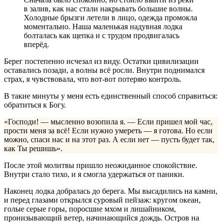
в залив, как нас стали накрывать большие волны.
Холодные брызги летели в лицо, одежда промокла
моментально. Наша маленькая надувная лодка
болталась как щепка и с трудом продвигалась
вперёд.
Берег постепенно исчезал из виду. Остатки цивилизации
оставались позади, а волны всё росли. Внутри поднимался
страх, я чувствовала, что вот-вот потеряю контроль.
В такие минуты у меня есть единственный способ справиться:
обратиться к Богу.
«Господи! — мысленно возопила я. — Если пришел мой час,
прости меня за всё! Если нужно умереть — я готова. Но если
можно, спаси нас и на этот раз. А если нет — пусть будет так,
как Ты решишь».
После этой молитвы пришло неожиданное спокойствие.
Внутри стало тихо, и я смогла удержаться от паники.
Наконец лодка добралась до берега. Мы высадились на камни,
и перед глазами открылся суровый пейзаж: кругом океан,
голые серые горы, поросшие мхом и лишайником,
пронизывающий ветер, начинающийся дождь. Остров на