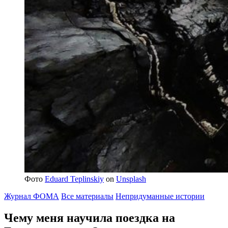
Фото
Eduard Teplinskiy
on
Unsplash
Журнал ФОМА
Все материалы
Непридуманные истории
Чему меня научила
поездка на