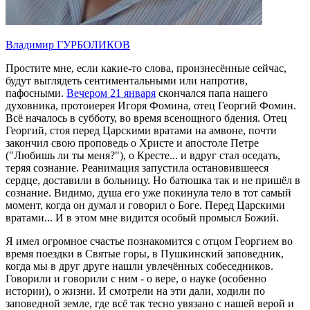
Владимир ГУРБОЛИКОВ
Простите мне, если какие-то слова, произнесённые сейчас,
будут выглядеть сентиментальными или напротив,
пафосными.
Вечером 21 января
скончался папа нашего
духовника, протоиерея Игоря Фомина, отец Георгий Фомин.
Всё началось в субботу, во время всенощного бдения. Отец
Георгий, стоя перед Царскими вратами на амвоне, почти
закончил свою проповедь о Христе и апостоле Петре
("Любишь ли ты меня?"), о Кресте... и вдруг стал оседать,
теряя сознание. Реанимация запустила остановившееся
сердце, доставили в больницу. Но батюшка так и не пришёл в
сознание. Видимо, душа его уже покинула тело в тот самый
момент, когда он думал и говорил о Боге. Перед Царскими
вратами... И в этом мне видится особый промысл Божий.
Я имел огромное счастье познакомится с отцом Георгием во
время поездки в Святые горы, в Пушкинский заповедник,
когда мы в друг друге нашли увлечённых собеседников.
Говорили и говорили с ним - о вере, о науке (особенно
истории), о жизни. И смотрели на эти дали, ходили по
заповедной земле, где всё так тесно увязано с нашей верой и