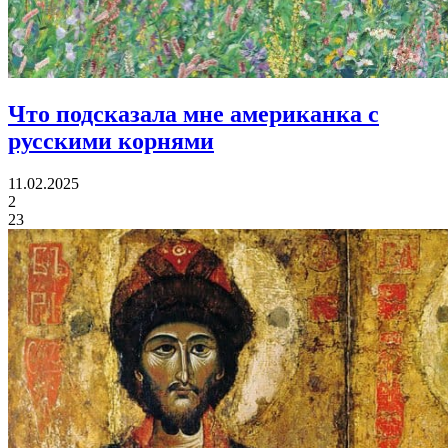
Что подсказала мне
американка с
русскими корнями
11.02.2025
2
23