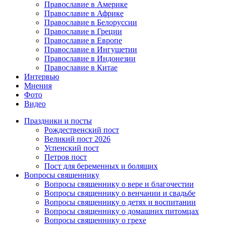
Православие в Америке
Православие в Африке
Православие в Белоруссии
Православие в Греции
Православие в Европе
Православие в Ингушетии
Православие в Индонезии
Православие в Китае
Интервью
Мнения
Фото
Видео
Праздники и посты
Рождественский пост
Великий пост 2026
Успенский пост
Петров пост
Пост для беременных и болящих
Вопросы священнику
Вопросы священнику о вере и благочестии
Вопросы священнику о венчании и свадьбе
Вопросы священнику о детях и воспитании
Вопросы священнику о домашних питомцах
Вопросы священнику о грехе