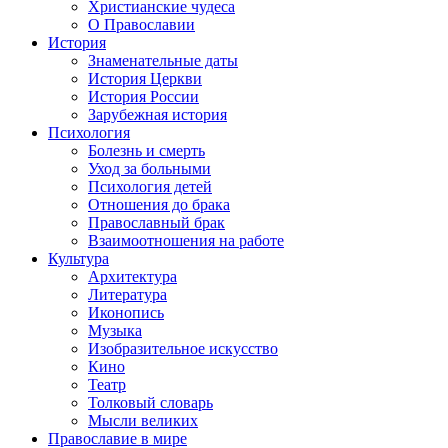
Христианские чудеса
О Православии
История
Знаменательные даты
История Церкви
История России
Зарубежная история
Психология
Болезнь и смерть
Уход за больными
Психология детей
Отношения до брака
Православный брак
Взаимоотношения на работе
Культура
Архитектура
Литература
Иконопись
Музыка
Изобразительное искусство
Кино
Театр
Толковый словарь
Мысли великих
Православие в мире