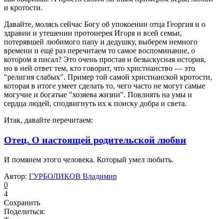
и кротости.
Давайте, молясь сейчас Богу об упокоении отца Георгия и о
здравии и утешении протоиерея Игоря и всей семьи,
потерявшей любимого папу и дедушку, выберем немного
времени и ещё раз перечитаем то самое воспоминание, о
котором я писал? Это очень простая и безыскусная история,
но в ней ответ тем, кто говорит, что христианство — это
"религия слабых". Пример той самой христианской кротости,
которая в итоге умеет сделать то, чего часто не могут самые
могучие и богатые "хозяева жизни". Повлиять на умы и
сердца людей, сподвигнуть их к поиску добра и света.
Итак, давайте перечитаем:
Отец. О настоящей родительской любви
И помянем этого человека. Который умел любить.
Автор:
ГУРБОЛИКОВ Владимир
0
4
Сохранить
Поделиться: