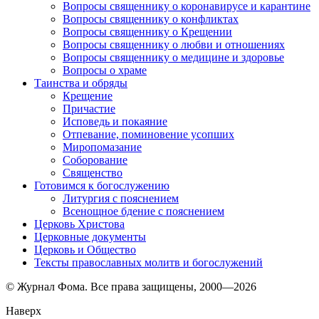
Вопросы священнику о коронавирусе и карантине
Вопросы священнику о конфликтах
Вопросы священнику о Крещении
Вопросы священнику о любви и отношениях
Вопросы священнику о медицине и здоровье
Вопросы о храме
Таинства и обряды
Крещение
Причастие
Исповедь и покаяние
Отпевание, поминовение усопших
Миропомазание
Соборование
Священство
Готовимся к богослужению
Литургия с пояснением
Всенощное бдение с пояснением
Церковь Христова
Церковные документы
Церковь и Общество
Тексты православных молитв и богослужений
© Журнал Фома. Все права защищены, 2000—2026
Наверх