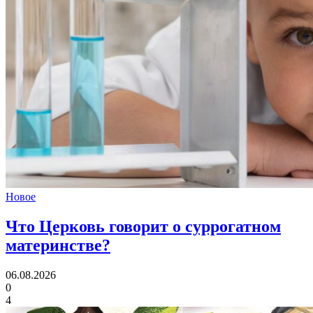
Новое
Что Церковь говорит
о суррогатном
материнстве?
06.08.2026
0
4