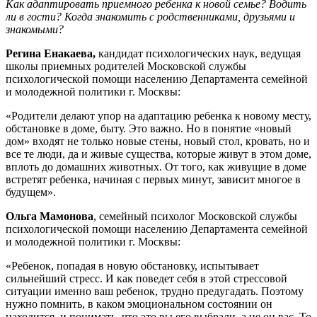
Как адаптировать приемного ребенка к новой семье? Водить
ли в гости? Когда знакомить с родственниками, друзьями и
знакомыми?
Регина Енакаева,
кандидат психологических наук, ведущая
школы приемных родителей Московской службы
психологической помощи населению Департамента семейной
и молодежной политики г. Москвы:
«Родители делают упор на адаптацию ребенка к новому месту,
обстановке в доме, быту. Это важно. Но в понятие «новый
дом» входят не только новые стены, новый стол, кровать, но и
все те люди, да и живые существа, которые живут в этом доме,
вплоть до домашних животных. От того, как живущие в доме
встретят ребенка, начиная с первых минут, зависит многое в
будущем».
Ольга Мамонова
, семейный психолог Московской службы
психологической помощи населению Департамента семейной
и молодежной политики г. Москвы:
«Ребенок, попадая в новую обстановку, испытывает
сильнейший стресс. И как поведет себя в этой стрессовой
ситуации именно ваш ребенок, трудно предугадать. Поэтому
нужно помнить, в каком эмоциональном состоянии он
находится, и понимать, что это вы его выбрали, а не он вас. То