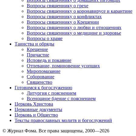
Вопросы священнику о домашних питомцах
Вопросы священнику о грехе
Вопросы священнику о коронавирусе и карантине
Вопросы священнику о конфликтах
Вопросы священнику о Крещении
Вопросы священнику о любви и отношениях
Вопросы священнику о медицине и здоровье
Вопросы о храме
Таинства и обряды
Крещение
Причастие
Исповедь и покаяние
Отпевание, поминовение усопших
Миропомазание
Соборование
Священство
Готовимся к богослужению
Литургия с пояснением
Всенощное бдение с пояснением
Церковь Христова
Церковные документы
Церковь и Общество
Тексты православных молитв и богослужений
© Журнал Фома. Все права защищены, 2000—2026