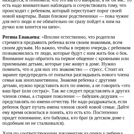
есть надо внимательно наблюдать и сочувствовать тому, что
происходит с ребенком, который переступает порог своей
новой квартиры. Ваши близкие родственники — пока чужие
для него люди и не обязательно он сразу пойдет к ним на
ручки или кинется на шею».
Регина Енакаева
: «Вполне естественно, что родители
стремятся предъявить ребенка всем своим знакомым, всем
своим друзьям. Но важно, чтобы в первую очередь с ребенком
познакомились те люди, которые будут с ним жить бок о бок.
Внимание надо обратить на первое общение с кровными или
приемными детьми, которые уже живут в доме. Нужно
помнить, что и для них это знакомство — стресс. Стоит их
заранее предупредить от попытки разглядывать нового члена
семьи как инопланетянина. Знакомя ребенка с другими
детьми, нужно представить всех по имени, а не говорить «это
ваш брат (или сестра)». Так же следует представлять и других
членов семьи, а старшее поколение — бабушек-дедушек —
представлять по имени-отчеству. Не надо раздражаться, если
ребенок будет путать имена членов своей новой семьи. Дайте
ему время освоиться и понять, кто есть кто. Постепенно
придет понимание, кто бабушка, кто брат (в детском доме с
подобным он не сталкивался).
Хотя по соответствующим документам из опеки у ребенка