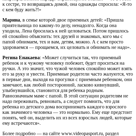
к сестре, то возвращаясь домой, она однажды спросила: «Я-то
с кем буду жить?!»
Марина
, в семье которой двое приемных детей: «Пришла
приятельница по какому-то делу, ненадолго. Когда она
уходила, Лена бросилась к ней целоваться. Потом пришлось
ей спокойно объяснить: тех друзей и знакомых, кого мы с
папой обнимаем, тех и вам, детям, можно. А с кем просто
здороваемся — прощаемся, их целовать и обнимать не надо».
Регина Енакаева
: «Может случиться так, что приемный
ребенок и к чужому человеку побежит, будет проситься на
ручки. А это значит, что чужой человек спокойно может взять
его за руку и увести. Приемные родители часто жалуются, что
в первые дни, выходя на прогулки с приемным ребенком, они
замечают, как любой посторонний, ласково кивнувший,
улыбнувшийся, становится для ребенка родным.
Равнозначным маме с папой. В этой ситуации родителям не
надо переживать, ревновать, а следует помнить, что для
ребенка из детского дома воспринимать каждого взрослого
как значимого человека — это нормально. Ему еще предстоит
понять, чей он, выделить их из всех взрослых людей, которые
ему встречаются».
Более подробно — на сайте www.videopasport.ru, раздел