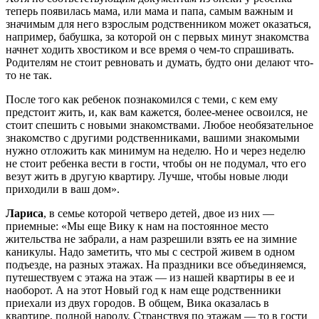
теперь появилась мама, или мама и папа, самым важным и
значимым для него взрослым родственником может оказаться,
например, бабушка, за которой он с первых минут знакомства
начнет ходить хвостиком и все время о чем-то спрашивать.
Родителям не стоит ревновать и думать, будто они делают что-
то не так.
После того как ребенок познакомился с теми, с кем ему
предстоит жить, и, как вам кажется, более-менее освоился, не
стоит спешить с новыми знакомствами. Любое необязательное
знакомство с другими родственниками, вашими знакомыми
нужно отложить как минимум на неделю. Но и через неделю
не стоит ребенка вести в гости, чтобы он не подумал, что его
везут жить в другую квартиру. Лучше, чтобы новые люди
приходили в ваш дом».
Лариса
, в семье которой четверо детей, двое из них —
приемные: «Мы еще Вику к нам на постоянное место
жительства не забрали, а нам разрешили взять ее на зимние
каникулы. Надо заметить, что мы с сестрой живем в одном
подъезде, на разных этажах. На праздники все объединяемся,
путешествуем с этажа на этаж — из нашей квартиры в ее и
наоборот. А на этот Новый год к нам еще родственники
приехали из двух городов. В общем, Вика оказалась в
квартире, полной народу. Странствуя по этажам — то в гости