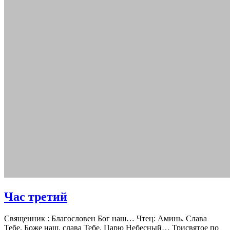
Час третий
Священник : Благословен Бог наш… Чтец: Аминь. Слава
Тебе, Боже наш, слава Тебе. Царю Небесный… Трисвятое по