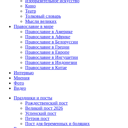
Изобразительное искусство
Кино
Театр
Толковый словарь
Мысли великих
Православие в мире
Православие в Америке
Православие в Африке
Православие в Белоруссии
Православие в Греции
Православие в Европе
Православие в Ингушетии
Православие в Индонезии
Православие в Китае
Интервью
Мнения
Фото
Видео
Праздники и посты
Рождественский пост
Великий пост 2026
Успенский пост
Петров пост
Пост для беременных и болящих