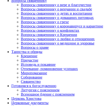
Вопросы священнику
Вопросы священнику о вере и благочестии
Вопросы священнику о венчании и свадьбе
Вопросы священнику о детях и воспитании
Вопросы священнику о домашних питомцах
Вопросы священнику о грехе
Вопросы священнику о коронавирусе и карантине
Вопросы священнику о конфликтах
Вопросы священнику о Крещении
Вопросы священнику о любви и отношениях
Вопросы священнику о медицине и здоровье
Вопросы о храме
Таинства и обряды
Крещение
Причастие
Исповедь и покаяние
Отпевание, поминовение усопших
Миропомазание
Соборование
Священство
Готовимся к богослужению
Литургия с пояснением
Всенощное бдение с пояснением
Церковь Христова
Церковные документы