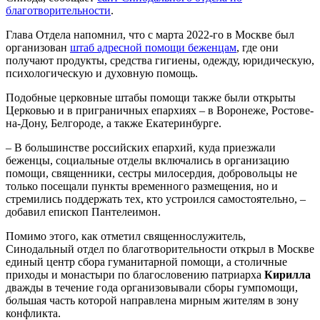
благотворительности
.
Глава Отдела напомнил, что с марта 2022-го в Москве был
организован
штаб адресной помощи беженцам
, где они
получают продукты, средства гигиены, одежду, юридическую,
психологическую и духовную помощь.
Подобные церковные штабы помощи также были открыты
Церковью и в приграничных епархиях – в Воронеже, Ростове-
на-Дону, Белгороде, а также Екатеринбурге.
– В большинстве российских епархий, куда приезжали
беженцы, социальные отделы включались в организацию
помощи, священники, сестры милосердия, добровольцы не
только посещали пункты временного размещения, но и
стремились поддержать тех, кто устроился самостоятельно, –
добавил епископ Пантелеимон.
Помимо этого, как отметил священнослужитель,
Синодальный отдел по благотворительности открыл в Москве
единый центр сбора гуманитарной помощи, а столичные
приходы и монастыри по благословению патриарха
Кирилла
дважды в течение года организовывали сборы гумпомощи,
б
о
льшая часть которой направлена мирным жителям в зону
конфликта.