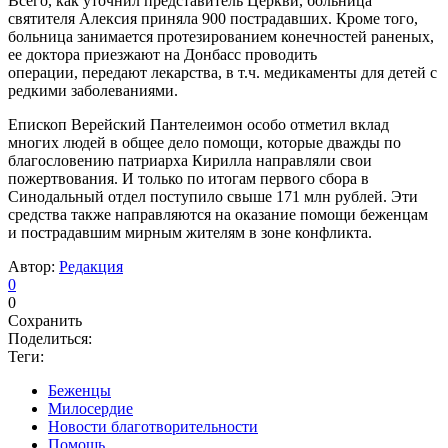
Всего, как уточнил представитель Церкви, больница
святителя Алексия приняла 900 пострадавших. Кроме того,
больница занимается протезированием конечностей раненых,
ее доктора приезжают на Донбасс проводить
операции, передают лекарства, в т.ч. медикаменты для детей с
редкими заболеваниями.
Епископ Верейский Пантелеимон особо отметил вклад
многих людей в общее дело помощи, которые дважды по
благословению патриарха Кирилла направляли свои
пожертвования. И только по итогам первого сбора в
Синодальный отдел поступило свыше 171 млн рублей. Эти
средства также направляются на оказание помощи беженцам
и пострадавшим мирным жителям в зоне конфликта.
Автор:
Редакция
0
0
Сохранить
Поделиться:
Теги:
Беженцы
Милосердие
Новости благотворительности
Помощь