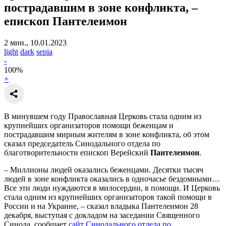
пострадавшим в зоне конфликта,
–
епископ Пантелеимон
2 мин., 10.01.2023
light
dark
sepia
-
100
%
+
В минувшем году Православная Церковь стала одним из
крупнейших организаторов помощи беженцам и
пострадавшим мирным жителям в зоне конфликта, об этом
сказал председатель Синодального отдела по
благотворительности епископ Верейский
Пантелеимон
.
– Миллионы людей оказались беженцами. Десятки тысяч
людей в зоне конфликта оказались в одночасье бездомными…
Все эти люди нуждаются в милосердии, в помощи. И Церковь
стала одним из крупнейших организаторов такой помощи в
России и на Украине, – сказал владыка Пантелеимон 28
декабря, выступая с докладом на заседании Священного
Синода, сообщает
сайт Синодального отдела по