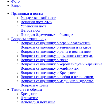
Фото
Видео
Праздники и посты
Рождественский пост
Великий пост 2026
Успенский пост
Петров пост
Пост для беременных и болящих
Вопросы священнику
Вопросы священнику о вере и благочестии
Вопросы священнику о венчании и свадьбе
Вопросы священнику о детях и воспитании
Вопросы священнику о домашних питомцах
Вопросы священнику о грехе
Вопросы священнику о коронавирусе и карантине
Вопросы священнику о конфликтах
Вопросы священнику о Крещении
Вопросы священнику о любви и отношениях
Вопросы священнику о медицине и здоровье
Вопросы о храме
Таинства и обряды
Крещение
Причастие
Исповедь и покаяние