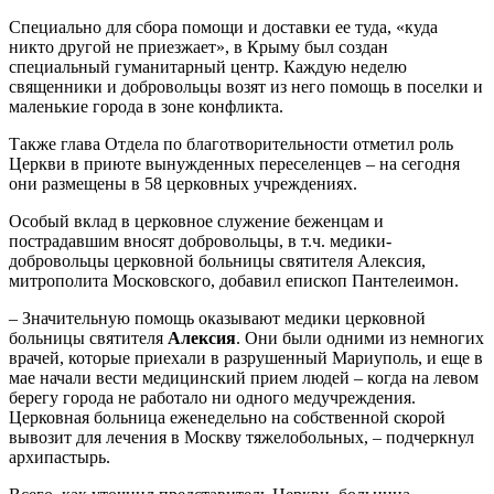
Специально для сбора помощи и доставки ее туда, «куда
никто другой не приезжает», в Крыму был создан
специальный гуманитарный центр. Каждую неделю
священники и добровольцы возят из него помощь в поселки и
маленькие города в зоне конфликта.
Также глава Отдела по благотворительности отметил роль
Церкви в приюте вынужденных переселенцев – на сегодня
они размещены в 58 церковных учреждениях.
Особый вклад в церковное служение беженцам и
пострадавшим вносят добровольцы, в т.ч. медики-
добровольцы церковной больницы святителя Алексия,
митрополита Московского, добавил епископ Пантелеимон.
– Значительную помощь оказывают медики церковной
больницы святителя
Алексия
. Они были одними из немногих
врачей, которые приехали в разрушенный Мариуполь, и еще в
мае начали вести медицинский прием людей – когда на левом
берегу города не работало ни одного медучреждения.
Церковная больница еженедельно на собственной скорой
вывозит для лечения в Москву тяжелобольных, – подчеркнул
архипастырь.