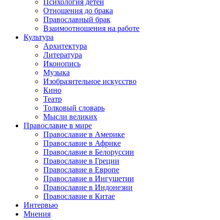
Психология детей
Отношения до брака
Православный брак
Взаимоотношения на работе
Культура
Архитектура
Литература
Иконопись
Музыка
Изобразительное искусство
Кино
Театр
Толковый словарь
Мысли великих
Православие в мире
Православие в Америке
Православие в Африке
Православие в Белоруссии
Православие в Греции
Православие в Европе
Православие в Ингушетии
Православие в Индонезии
Православие в Китае
Интервью
Мнения