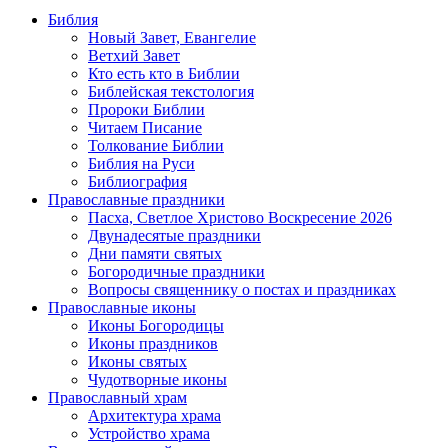
Библия
Новый Завет, Евангелие
Ветхий Завет
Кто есть кто в Библии
Библейская текстология
Пророки Библии
Читаем Писание
Толкование Библии
Библия на Руси
Библиография
Православные праздники
Пасха, Светлое Христово Воскресение 2026
Двунадесятые праздники
Дни памяти святых
Богородичные праздники
Вопросы священнику о постах и праздниках
Православные иконы
Иконы Богородицы
Иконы праздников
Иконы святых
Чудотворные иконы
Православный храм
Архитектура храма
Устройство храма