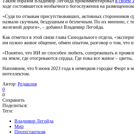
Таким образом Владимир Легойда прокомментировал
в своем 
ходе состоявшегося необычного богослужения на размещенном
«Судя по отзывам присутствовавших, активных сторонников ср
назвали скучным, бездушным и безличным. По их мнению, с те
железной дороги», – добавил Владимир Легойда.
Как отметил в этой связи глава Синодального отдела, «экспер
им нужно живое общение, обмен опытом, разговор о том, что и
«Понятно, что ИИ не способен любить, сопереживать и проявля
на земле, где отогреваются сердца. Где пока все живое – цвет
Напомним, что 9 июня 2023 года в немецком городке Фюрт в 
интеллектом.
Автор:
Редакция
0
0
Сохранить
Поделиться:
Теги:
Владимир Легойда
Мир
Протестантизм