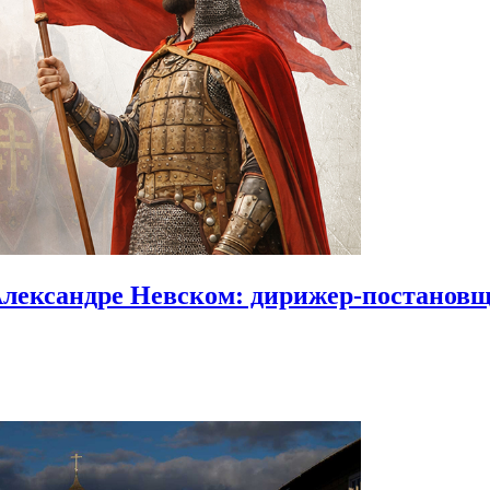
Александре Невском:
дирижер-постановщи