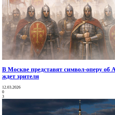
В Москве представят символ-оперу об 
ждет зрителя
12.03.2026
0
3