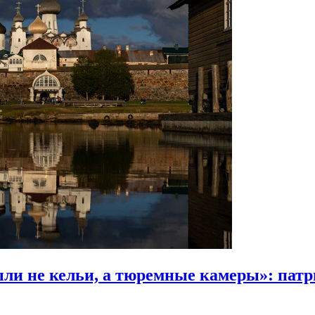
были не кельи, а тюремные камеры»:
патр