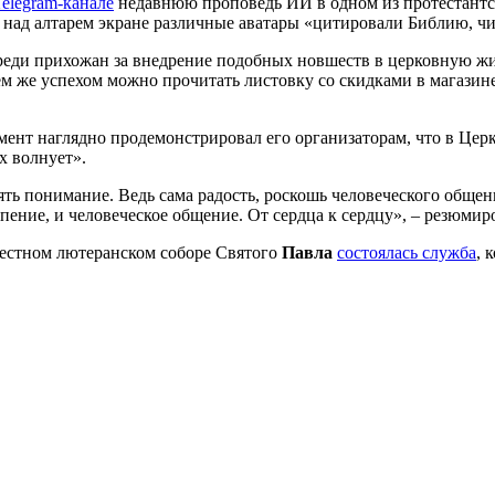
Telegram-канале
недавнюю проповедь ИИ в одном из протестантс
 над алтарем экране различные аватары «цитировали Библию, ч
еди прихожан за внедрение подобных новшеств в церковную жиз
м же успехом можно прочитать листовку со скидками в магазине
имент наглядно продемонстрировал его организаторам, что в Цер
х волнует».
ть понимание. Ведь сама радость, роскошь человеческого общени
ы, пение, и человеческое общение. От сердца к сердцу», – резюми
местном лютеранском соборе Святого
Павла
состоялась служба
, 