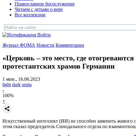
Православное богослужение
Читаем с детьми о вере
Все коллекции
Войти
Журнал ФОМА
Новости
Комментарии
«Церковь – это место, где отогреваются
протестантских храмов Германии
1 мин., 16.06.2023
light
dark
sepia
-
100
%
+
Искусственный интеллект (ИИ) не способен заменить живого свя
этом сказал председатель Синодального отдела по взаимоот