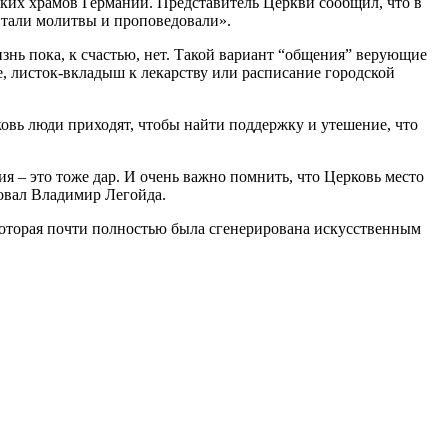
ких храмов Германии. Представитель Церкви сообщил, что в
итали молитвы и проповедовали».
нь пока, к счастью, нет. Такой вариант “общения” верующие
, листок-вкладыш к лекарству или расписание городской
ковь люди приходят, чтобы найти поддержку и утешение, что
я – это тоже дар. И очень важно помнить, что Церковь место
ровал Владимир Легойда.
которая почти полностью была сгенерирована искусственным