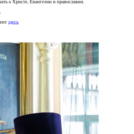
вать
о Христе, Евангелии и православии
.
.
мент
здесь