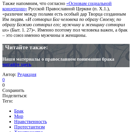
Также напомним, что согласно
«Основам социальной
концепции»
Русской Православной Церкви (п. Х.1.),
«различие между полами есть особый дар Творца созданным
Им людям.
«И сотворил Бог человека по образу Своему, по
образу Божию сотворил его; мужчину и женщину сотворил
их»
(Быт. 1. 27)». Именно поэтому пол человека важен, а брак
– это союз именно мужчины и женщины.
| Читайте также:
Наши материалы о православном понимании брака
читайте здесь
Автор:
Редакция
0
0
Сохранить
Поделиться:
Теги:
Брак
Мир
Нравственность
Протестантизм