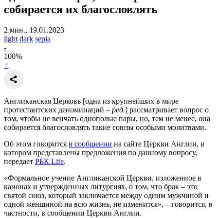
собирается их благословлять
2 мин., 19.01.2023
light
dark
sepia
-
100
%
+
Англиканская Церковь [одна из крупнейших в мире
протестантских деноминаций –
ред.
] рассматривает вопрос о
том, чтобы не венчать однополые пары, но, тем не менее, она
собирается благословлять такие союзы особыми молитвами.
Об этом говорится
в сообщении
на сайте Церкви Англии, в
котором представлены предложения по данному вопросу,
передает
РБК Life
.
«Формальное учение Англиканской Церкви, изложенное в
канонах и утвержденных литургиях, о том, что брак – это
святой союз, который заключается между одним мужчиной и
одной женщиной на всю жизнь, не изменится», – говорится, в
частности, в сообщении Церкви Англии.