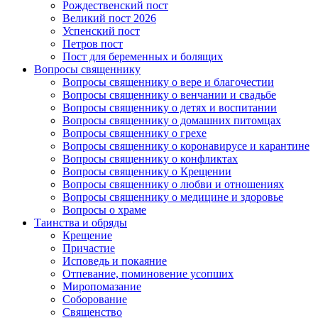
Рождественский пост
Великий пост 2026
Успенский пост
Петров пост
Пост для беременных и болящих
Вопросы священнику
Вопросы священнику о вере и благочестии
Вопросы священнику о венчании и свадьбе
Вопросы священнику о детях и воспитании
Вопросы священнику о домашних питомцах
Вопросы священнику о грехе
Вопросы священнику о коронавирусе и карантине
Вопросы священнику о конфликтах
Вопросы священнику о Крещении
Вопросы священнику о любви и отношениях
Вопросы священнику о медицине и здоровье
Вопросы о храме
Таинства и обряды
Крещение
Причастие
Исповедь и покаяние
Отпевание, поминовение усопших
Миропомазание
Соборование
Священство