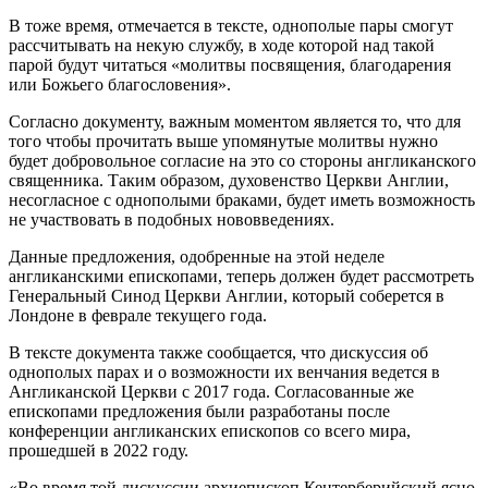
В тоже время, отмечается в тексте, однополые пары смогут
рассчитывать на некую службу, в ходе которой над такой
парой будут читаться «молитвы посвящения, благодарения
или Божьего благословения».
Согласно документу, важным моментом является то, что для
того чтобы прочитать выше упомянутые молитвы нужно
будет добровольное согласие на это со стороны англиканского
священника. Таким образом, духовенство Церкви Англии,
несогласное с однополыми браками, будет иметь возможность
не участвовать в подобных нововведениях.
Данные предложения, одобренные на этой неделе
англиканскими епископами, теперь должен будет рассмотреть
Генеральный Синод Церкви Англии, который соберется в
Лондоне в феврале текущего года.
В тексте документа также сообщается, что дискуссия об
однополых парах и о возможности их венчания ведется в
Англиканской Церкви с 2017 года. Согласованные же
епископами предложения были разработаны после
конференции англиканских епископов со всего мира,
прошедшей в 2022 году.
«Во время той дискуссии архиепископ Кентерберийский ясно