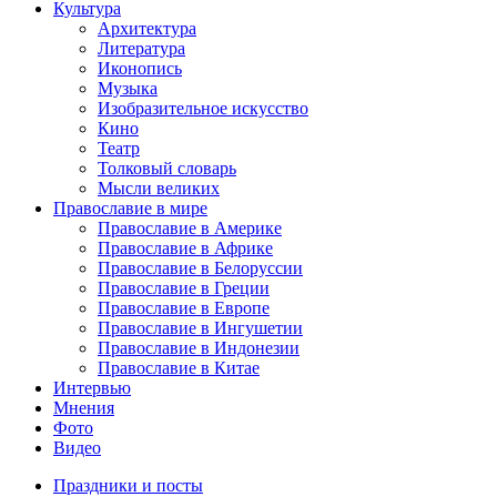
Культура
Архитектура
Литература
Иконопись
Музыка
Изобразительное искусство
Кино
Театр
Толковый словарь
Мысли великих
Православие в мире
Православие в Америке
Православие в Африке
Православие в Белоруссии
Православие в Греции
Православие в Европе
Православие в Ингушетии
Православие в Индонезии
Православие в Китае
Интервью
Мнения
Фото
Видео
Праздники и посты