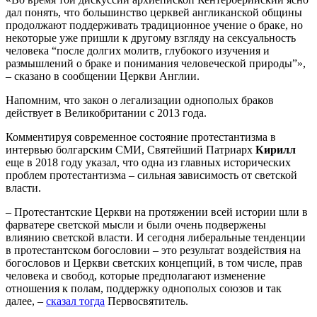
дал понять, что большинство церквей англиканской общины
продолжают поддерживать традиционное учение о браке, но
некоторые уже пришли к другому взгляду на сексуальность
человека “после долгих молитв, глубокого изучения и
размышлений о браке и понимания человеческой природы”»,
– сказано в сообщении Церкви Англии.
Напомним, что закон о легализации однополых браков
действует в Великобритании с 2013 года.
Комментируя современное состояние протестантизма в
интервью болгарским СМИ, Святейший Патриарх
Кирилл
еще в 2018 году указал, что одна из главных исторических
проблем протестантизма – сильная зависимость от светской
власти.
– Протестантские Церкви на протяжении всей истории шли в
фарватере светской мысли и были очень подвержены
влиянию светской власти. И сегодня либеральные тенденции
в протестантском богословии – это результат воздействия на
богословов и Церкви светских концепций, в том числе, прав
человека и свобод, которые предполагают изменение
отношения к полам, поддержку однополых союзов и так
далее, –
сказал тогда
Первосвятитель.