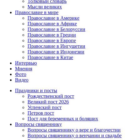
Толковый словарь
Мысли великих
Православие в мире
Православие в Америке
Православие в Африке
Православие в Белоруссии
Православие в Греции
Православие в Европе
Православие в Ингушетии
Православие в Индонезии
Православие в Китае
Интервью
Мнения
Фото
Видео
Праздники и посты
Рождественский пост
Великий пост 2026
Успенский пост
Петров пост
Пост для беременных и болящих
Вопросы священнику
Вопросы священнику о вере и благочестии
Вопросы священнику о венчании и свадьбе