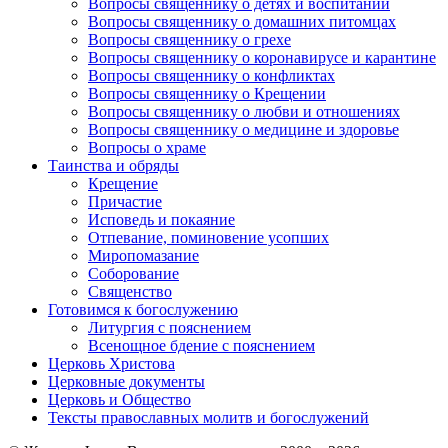
Вопросы священнику о детях и воспитании
Вопросы священнику о домашних питомцах
Вопросы священнику о грехе
Вопросы священнику о коронавирусе и карантине
Вопросы священнику о конфликтах
Вопросы священнику о Крещении
Вопросы священнику о любви и отношениях
Вопросы священнику о медицине и здоровье
Вопросы о храме
Таинства и обряды
Крещение
Причастие
Исповедь и покаяние
Отпевание, поминовение усопших
Миропомазание
Соборование
Священство
Готовимся к богослужению
Литургия с пояснением
Всенощное бдение с пояснением
Церковь Христова
Церковные документы
Церковь и Общество
Тексты православных молитв и богослужений