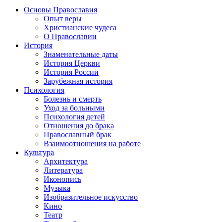
Основы Православия
Опыт веры
Христианские чудеса
О Православии
История
Знаменательные даты
История Церкви
История России
Зарубежная история
Психология
Болезнь и смерть
Уход за больными
Психология детей
Отношения до брака
Православный брак
Взаимоотношения на работе
Культура
Архитектура
Литература
Иконопись
Музыка
Изобразительное искусство
Кино
Театр