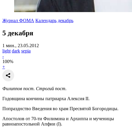
Журнал ФОМА
Календарь
декабрь
5 декабря
1 мин., 23.05.2012
light
dark
sepia
-
100
%
+
Филиппов пост. Строгий пост.
Годовщина кончины патриарха Алексия II.
Попразднство Введения во храм Пресвятой Богородицы.
Апостолов от 70-ти Филимона и Архиппа и мученицы
равноапостольной Апфии (I).