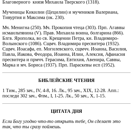
Благоверного князя Михаила Тверского (1318).
Мученицы Кикилии (Цецилии) и мучеников Валериана,
Тивуртия и Максима (ок. 230).
Мч. Менигна (250). Мч. Прокопия чтеца (303). Прп. Агаввы
исмаильтянина (V). Прав. Михаила воина, болгарина (866).
Блгв. Ярополка, во св. Крещении Петра, кн. Владимиро-
Волынского (1086). Сщмч. Владимира пресвитера (1932).
Сщмч. Иоасафа, еп. Могилевского, сщмчч. Иоанна, Василия,
Павла, Иакова, Феодора, Иоанна, Илии, Алексия, Афанасия
пресвитера и прмчч. Герасима, Евтихия, Авенира, Саввы,
Марка и мч. Бориса (1937). Прп. Параскевы исп (1952).
БИБЛЕЙСКИЕ ЧТЕНИЯ
1 Тим., 285 зач., IV, 4-8, 16. Лк., 95 зач., XIX, 12-28. Апп.:
последи́ 302 зач., Флм., I, 1-25. Лк., 50 зач., X, 1-15.
ЦИТАТА ДНЯ
Если Богу угодно что-то открыть тебе, Он сделает это
так, что ты сразу поймешь.