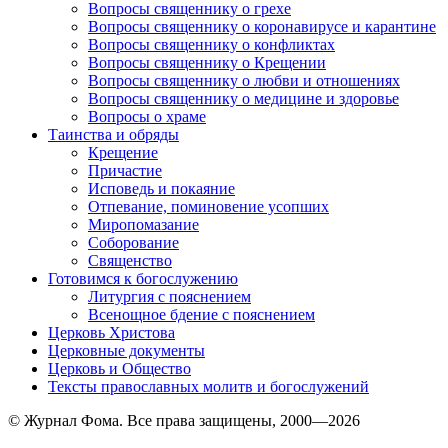
Вопросы священнику о грехе
Вопросы священнику о коронавирусе и карантине
Вопросы священнику о конфликтах
Вопросы священнику о Крещении
Вопросы священнику о любви и отношениях
Вопросы священнику о медицине и здоровье
Вопросы о храме
Таинства и обряды
Крещение
Причастие
Исповедь и покаяние
Отпевание, поминовение усопших
Миропомазание
Соборование
Священство
Готовимся к богослужению
Литургия с пояснением
Всенощное бдение с пояснением
Церковь Христова
Церковные документы
Церковь и Общество
Тексты православных молитв и богослужений
© Журнал Фома. Все права защищены, 2000—2026