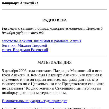
патриарх Алексий II
РАДИО ВЕРА
Рассказы о святых и датах, которые вспоминает Церковь 5
декабря (аудио + текст):
апостолы Архипп, Филимон и равноап. Апфия
блгв. кн. Михаил Тверской
сщмч. Владимир Рясенский
МАТЕРИАЛЫ ДНЯ
5 декабря 2008 года скончался Патриарх Московский и всея
Руси Алексий II. Кем был Патриарх Алексий, как пришел к
служению и что он сделал для всех нас, даже для тех, кто
считает, что ни с Церковью, ни с ее Предстоятелем его ничто
не связывает? Ко дню кончины Святейшего мы публикуем
подборку архивных материалов о нем.
В монастырь не уходят - туда приходят