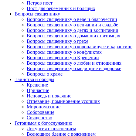
Петров пост
Пост для беременных и болящих
Вопросы священнику
Вопросы священнику о вере и благочестии
Вопросы священнику о венчании и свадьбе
Вопросы священнику о детях и воспитании
Вопросы священнику о домашних питомцах
Вопросы священнику о грехе
Вопросы священнику о коронавирусе и карантине
Вопросы священнику о конфликтах
Вопросы священнику о Крещении
Вопросы священнику о любви и отношениях
Вопросы священнику о медицине и здоровье
Вопросы о храме
Таинства и обряды
Крещение
Причастие
Исповедь и покаяние
Отпевание, поминовение усопших
Миропомазание
Соборование
Священство
Готовимся к богослужению
Литургия с пояснением
Всенощное бдение с пояснением