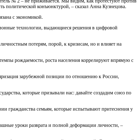
дитель № 2 – не приживается. Мы видим, как протестуют против
бить политической конъюнктурой, – сказал Анна Кузнецова.
язана с экономикой.
ационные технологии, выдающиеся решения в цифровой
личностным потерям, порой, к кризисам, но и влияет на
 темпы рождаемости, роста населения коррелируют впрямую с
оляризация зарубежной позиции по отношению к России,
сударства, которые призывали нас: давайте создадим союз по
ении гражданства семьям, которые испытывают притеснения у
трашные уроки разврата и полной деформации личности, –