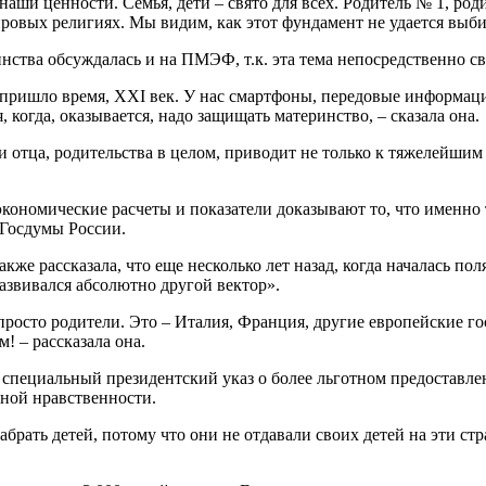
аши ценности. Семья, дети – свято для всех. Родитель № 1, ро
 мировых религиях. Мы видим, как этот фундамент не удается вы
нства обсуждалась и на ПМЭФ, т.к. эта тема непосредственно св
т пришло время, XXI век. У нас смартфоны, передовые информ
, когда, оказывается, надо защищать материнство, – сказала она.
 отца, родительства в целом, приводит не только к тяжелейшим 
кономические расчеты и показатели доказывают то, что именно
 Госдумы России.
акже рассказала, что еще несколько лет назад, когда началась п
азвивался абсолютно другой вектор».
просто родители. Это – Италия, Франция, другие европейские го
! – рассказала она.
 специальный президентский указ о более льготном предоставл
ейной нравственности.
забрать детей, потому что они не отдавали своих детей на эти с