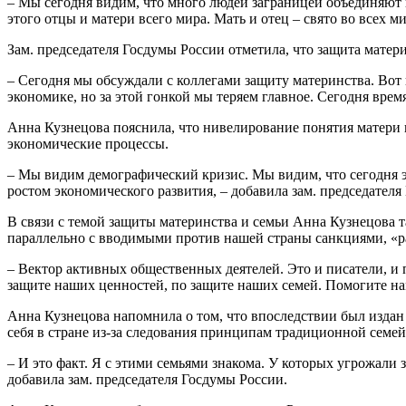
– Мы сегодня видим, что много людей заграницей объединяют н
этого отцы и матери всего мира. Мать и отец – свято во всех
Зам. председателя Госдумы России отметила, что защита матери
– Сегодня мы обсуждали с коллегами защиту материнства. Во
экономике, но за этой гонкой мы теряем главное. Сегодня время
Анна Кузнецова пояснила, что нивелирование понятия матери и
экономические процессы.
– Мы видим демографический кризис. Мы видим, что сегодня э
ростом экономического развития, – добавила зам. председателя
В связи с темой защиты материнства и семьи Анна Кузнецова т
параллельно с вводимыми против нашей страны санкциями, «р
– Вектор активных общественных деятелей. Это и писатели, и 
защите наших ценностей, по защите наших семей. Помогите нам
Анна Кузнецова напомнила о том, что впоследствии был издан
себя в стране из-за следования принципам традиционной сем
– И это факт. Я с этими семьями знакома. У которых угрожали 
добавила зам. председателя Госдумы России.