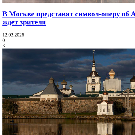
В Москве представят символ-оперу об 
ждет зрителя
12.03.2026
0
3