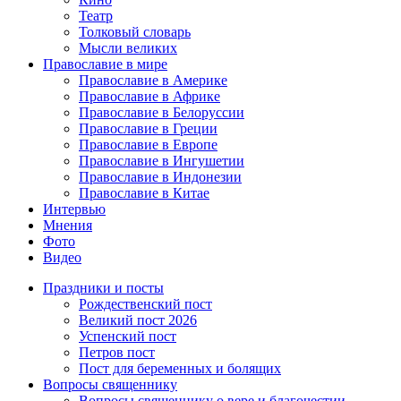
Театр
Толковый словарь
Мысли великих
Православие в мире
Православие в Америке
Православие в Африке
Православие в Белоруссии
Православие в Греции
Православие в Европе
Православие в Ингушетии
Православие в Индонезии
Православие в Китае
Интервью
Мнения
Фото
Видео
Праздники и посты
Рождественский пост
Великий пост 2026
Успенский пост
Петров пост
Пост для беременных и болящих
Вопросы священнику
Вопросы священнику о вере и благочестии