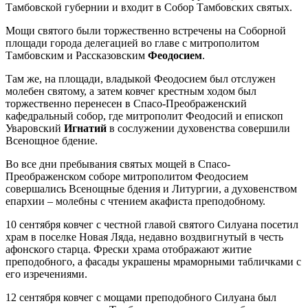
Тамбовской губернии и входит в Собор Тамбовских святых.
Мощи святого были торжественно встречены на Соборной
площади города делегацией во главе с митрополитом
Тамбовским и Рассказовским
Феодосием
.
Там же, на площади, владыкой Феодосием был отслужен
молебен святому, а затем ковчег крестным ходом был
торжественно перенесен в Спасо-Преображенский
кафедральный собор, где митрополит Феодосий и епископ
Уваровский
Игнатий
в сослужении духовенства совершили
Всенощное бдение.
Во все дни пребывания святых мощей в Спасо-
Преображенском соборе митрополитом Феодосием
совершались Всенощные бдения и Литургии, а духовенством
епархии – молебны с чтением акафиста преподобному.
10 сентября ковчег с честной главой святого Силуана посетил
храм в поселке Новая Ляда, недавно воздвигнутый в честь
афонского старца. Фрески храма отображают житие
преподобного, а фасады украшены мраморными табличками с
его изречениями.
12 сентября ковчег с мощами преподобного Силуана был