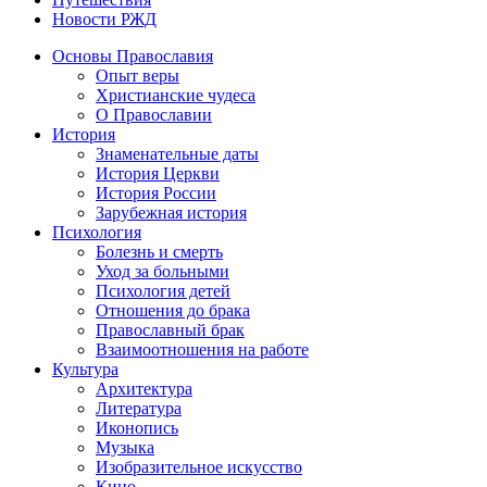
Новости РЖД
Основы Православия
Опыт веры
Христианские чудеса
О Православии
История
Знаменательные даты
История Церкви
История России
Зарубежная история
Психология
Болезнь и смерть
Уход за больными
Психология детей
Отношения до брака
Православный брак
Взаимоотношения на работе
Культура
Архитектура
Литература
Иконопись
Музыка
Изобразительное искусство
Кино