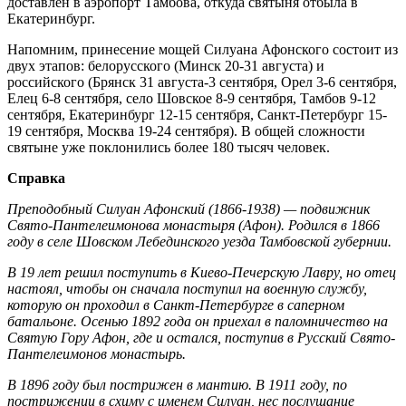
доставлен в аэропорт Тамбова, откуда святыня отбыла в
Екатеринбург.
Напомним, принесение мощей Силуана Афонского состоит из
двух этапов: белорусского (Минск 20-31 августа) и
российского (Брянск 31 августа-3 сентября, Орел 3-6 сентября,
Елец 6-8 сентября, село Шовское 8-9 сентября, Тамбов 9-12
сентября, Екатеринбург 12-15 сентября, Санкт-Петербург 15-
19 сентября, Москва 19-24 сентября). В общей сложности
святыне уже поклонились более 180 тысяч человек.
Справка
Преподобный Силуан Афонский (1866-1938) — подвижник
Свято-Пантелеимонова монастыря (Афон). Родился в 1866
году в селе Шовском Лебединского уезда Тамбовской губернии.
В 19 лет решил поступить в Киево-Печерскую Лавру, но отец
настоял, чтобы он сначала поступил на военную службу,
которую он проходил в Санкт-Петербурге в саперном
батальоне. Осенью 1892 года он приехал в паломничество на
Святую Гору Афон, где и остался, поступив в Русский Свято-
Пантелеимонов монастырь.
В 1896 году был пострижен в мантию. В 1911 году, по
пострижении в схиму с именем Силуан, нес послушание