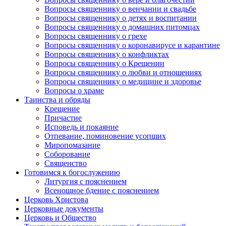
Вопросы священнику о венчании и свадьбе
Вопросы священнику о детях и воспитании
Вопросы священнику о домашних питомцах
Вопросы священнику о грехе
Вопросы священнику о коронавирусе и карантине
Вопросы священнику о конфликтах
Вопросы священнику о Крещении
Вопросы священнику о любви и отношениях
Вопросы священнику о медицине и здоровье
Вопросы о храме
Таинства и обряды
Крещение
Причастие
Исповедь и покаяние
Отпевание, поминовение усопших
Миропомазание
Соборование
Священство
Готовимся к богослужению
Литургия с пояснением
Всенощное бдение с пояснением
Церковь Христова
Церковные документы
Церковь и Общество