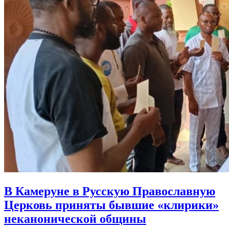
В Камеруне в Русскую Православную
Церковь приняты
бывшие «клирики»
неканонической общины