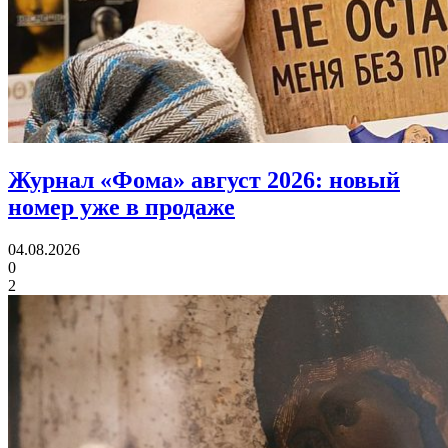
Журнал «Фома» август 2026:
новый
номер уже в продаже
04.08.2026
0
2