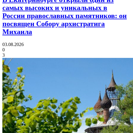
самых высоких и уникальных в
России православных памятников:
он
посвящен Собору архистратига
Михаила
03.08.2026
0
3