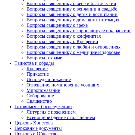
Вопросы священнику о вере и благочестии
Вопросы священнику о венчании и свадьбе
Вопросы священнику о детях и воспитании
Вопросы священнику о домашних питомцах
Вопросы священнику о грехе
Вопросы священнику о коронавирусе и карантине
Вопросы священнику о конфликтах
Вопросы священнику о Крещении
Вопросы священнику о любви и отношениях
Вопросы священнику о медицине и здоровье
Вопросы о храме
Таинства и обряды
Крещение
Причастие
Исповедь и покаяние
Отпевание, поминовение усопших
Миропомазание
Соборование
Священство
Готовимся к богослужению
Литургия с пояснением
Всенощное бдение с пояснением
Церковь Христова
Церковные документы
Церковь и Общество