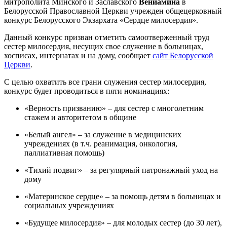
митрополита Минского и Заславского
Вениамина
в
Белорусской Православной Церкви учрежден общецерковный
конкурс Белорусского Экзархата «Сердце милосердия».
Данный конкурс призван отметить самоотверженный труд
сестер милосердия, несущих свое служение в больницах,
хосписах, интернатах и на дому, сообщает
сайт Белорусской
Церкви
.
С целью охватить все грани служения сестер милосердия,
конкурс будет проводиться в пяти номинациях:
«Верность призванию» – для сестер с многолетним
стажем и авторитетом в общине
«Белый ангел» – за служение в медицинских
учреждениях (в т.ч. реанимация, онкология,
паллиативная помощь)
«Тихий подвиг» – за регулярный патронажный уход на
дому
«Материнское сердце» – за помощь детям в больницах и
социальных учреждениях
«Будущее милосердия» – для молодых сестер (до 30 лет),