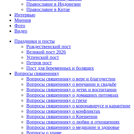
Православие в Индонезии
Православие в Китае
Интервью
Мнения
Фото
Видео
Праздники и посты
Рождественский пост
Великий пост 2026
Успенский пост
Петров пост
Пост для беременных и болящих
Вопросы священнику
Вопросы священнику о вере и благочестии
Вопросы священнику о венчании и свадьбе
Вопросы священнику о детях и воспитании
Вопросы священнику о домашних питомцах
Вопросы священнику о грехе
Вопросы священнику о коронавирусе и карантине
Вопросы священнику о конфликтах
Вопросы священнику о Крещении
Вопросы священнику о любви и отношениях
Вопросы священнику о медицине и здоровье
Вопросы о храме