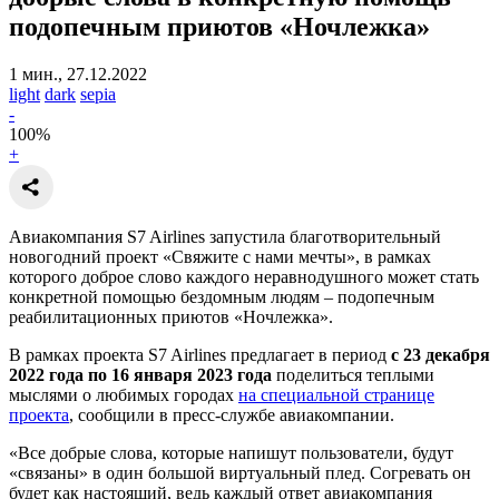
подопечным приютов «Ночлежка»
1 мин., 27.12.2022
light
dark
sepia
-
100
%
+
Авиакомпания S7 Airlines запустила благотворительный
новогодний проект «Свяжите с нами мечты», в рамках
которого доброе слово каждого неравнодушного может стать
конкретной помощью бездомным людям – подопечным
реабилитационных приютов «Ночлежка».
В рамках проекта S7 Airlines предлагает в период
с 23 декабря
2022 года по 16 января 2023 года
поделиться теплыми
мыслями о любимых городах
на специальной странице
проекта
, сообщили в пресс-службе авиакомпании.
«Все добрые слова, которые напишут пользователи, будут
«связаны» в один большой виртуальный плед. Согревать он
будет как настоящий, ведь каждый ответ авиакомпания