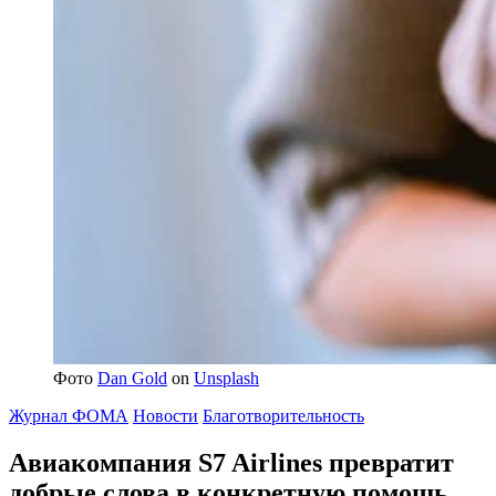
Фото
Dan Gold
on
Unsplash
Журнал ФОМА
Новости
Благотворительность
Авиакомпания S7 Airlines превратит
добрые слова
в конкретную помощь