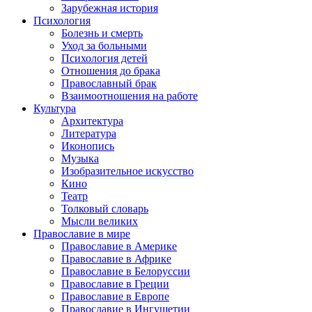
Зарубежная история
Психология
Болезнь и смерть
Уход за больными
Психология детей
Отношения до брака
Православный брак
Взаимоотношения на работе
Культура
Архитектура
Литература
Иконопись
Музыка
Изобразительное искусство
Кино
Театр
Толковый словарь
Мысли великих
Православие в мире
Православие в Америке
Православие в Африке
Православие в Белоруссии
Православие в Греции
Православие в Европе
Православие в Ингушетии