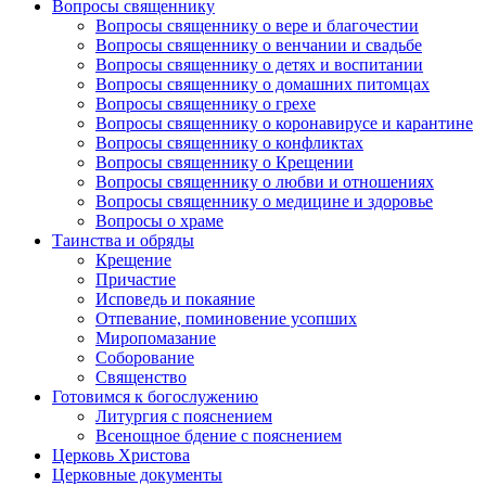
Вопросы священнику
Вопросы священнику о вере и благочестии
Вопросы священнику о венчании и свадьбе
Вопросы священнику о детях и воспитании
Вопросы священнику о домашних питомцах
Вопросы священнику о грехе
Вопросы священнику о коронавирусе и карантине
Вопросы священнику о конфликтах
Вопросы священнику о Крещении
Вопросы священнику о любви и отношениях
Вопросы священнику о медицине и здоровье
Вопросы о храме
Таинства и обряды
Крещение
Причастие
Исповедь и покаяние
Отпевание, поминовение усопших
Миропомазание
Соборование
Священство
Готовимся к богослужению
Литургия с пояснением
Всенощное бдение с пояснением
Церковь Христова
Церковные документы