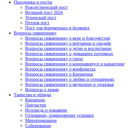
Праздники и посты
Рождественский пост
Великий пост 2026
Успенский пост
Петров пост
Пост для беременных и болящих
Вопросы священнику
Вопросы священнику о вере и благочестии
Вопросы священнику о венчании и свадьбе
Вопросы священнику о детях и воспитании
Вопросы священнику о домашних питомцах
Вопросы священнику о грехе
Вопросы священнику о коронавирусе и карантине
Вопросы священнику о конфликтах
Вопросы священнику о Крещении
Вопросы священнику о любви и отношениях
Вопросы священнику о медицине и здоровье
Вопросы о храме
Таинства и обряды
Крещение
Причастие
Исповедь и покаяние
Отпевание, поминовение усопших
Миропомазание
Соборование