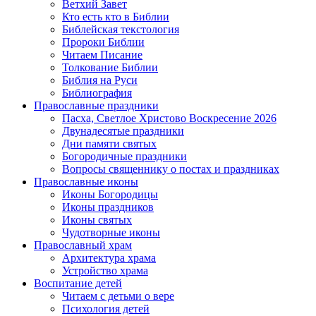
Ветхий Завет
Кто есть кто в Библии
Библейская текстология
Пророки Библии
Читаем Писание
Толкование Библии
Библия на Руси
Библиография
Православные праздники
Пасха, Светлое Христово Воскресение 2026
Двунадесятые праздники
Дни памяти святых
Богородичные праздники
Вопросы священнику о постах и праздниках
Православные иконы
Иконы Богородицы
Иконы праздников
Иконы святых
Чудотворные иконы
Православный храм
Архитектура храма
Устройство храма
Воспитание детей
Читаем с детьми о вере
Психология детей