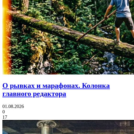
О рывках и марафонах.
Колонка
главного редактора
01.08.2026
0
17