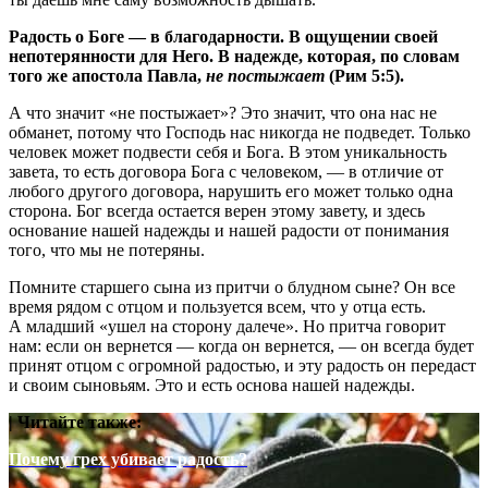
Радость о Боге — в благодарности. В ощущении своей
непотерянности для Него. В надежде, которая, по словам
того же апостола Павла,
не постыжает
(Рим 5:5).
А что значит «не постыжает»? Это значит, что она нас не
обманет, потому что Господь нас никогда не подведет. Только
человек может подвести себя и Бога. В этом уникальность
завета, то есть договора Бога с человеком, — в отличие от
любого другого договора, нарушить его может только одна
сторона. Бог всегда остается верен этому завету, и здесь
основание нашей надежды и нашей радости от понимания
того, что мы не потеряны.
Помните старшего сына из притчи о блудном сыне? Он все
время рядом с отцом и пользуется всем, что у отца есть.
А младший «ушел на сторону далече». Но притча говорит
нам: если он вернется — когда он вернется, — он всегда будет
принят отцом с огромной радостью, и эту радость он передаст
и своим сыновьям. Это и есть основа нашей надежды.
| Читайте также:
Почему грех убивает радость?