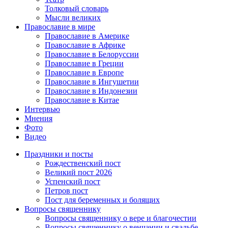
Толковый словарь
Мысли великих
Православие в мире
Православие в Америке
Православие в Африке
Православие в Белоруссии
Православие в Греции
Православие в Европе
Православие в Ингушетии
Православие в Индонезии
Православие в Китае
Интервью
Мнения
Фото
Видео
Праздники и посты
Рождественский пост
Великий пост 2026
Успенский пост
Петров пост
Пост для беременных и болящих
Вопросы священнику
Вопросы священнику о вере и благочестии
Вопросы священнику о венчании и свадьбе