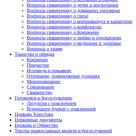
Вопросы священнику о детях и воспитании
Вопросы священнику о домашних питомцах
Вопросы священнику о грехе
Вопросы священнику о коронавирусе и карантине
Вопросы священнику о конфликтах
Вопросы священнику о Крещении
Вопросы священнику о любви и отношениях
Вопросы священнику о медицине и здоровье
Вопросы о храме
Таинства и обряды
Крещение
Причастие
Исповедь и покаяние
Отпевание, поминовение усопших
Миропомазание
Соборование
Священство
Готовимся к богослужению
Литургия с пояснением
Всенощное бдение с пояснением
Церковь Христова
Церковные документы
Церковь и Общество
Тексты православных молитв и богослужений