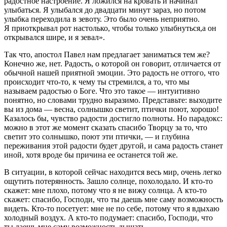
радостное настроение. Я ложился на кровать и начинал
улыбаться. Я улыбался до двадцати минут зараз, но потом
улыбка переходила в зевоту. Это было очень неприятно.
Я приоткрывал рот настолько, чтобы только улыбнуться,а он
открывался шире, и я зевал».
Так что, апостол Павел нам предлагает заниматься тем же?
Конечно же, нет. Радость, о которой он говорит, отличается от
обычной нашей приятной эмоции. Это радость не оттого, что
происходит что-то, к чему ты стремился, а то, что мы
называем радостью о Боге. Что это такое — интуитивно
понятно, но словами трудно выразимо. Представьте: выходите
вы из дома — весна, солнышко светит, птички поют, хорошо!
Казалось бы, чувство радости достигло полноты. Но парадокс:
можно в этот же момент сказать спасибо Творцу за то, что
светит это солнышко, поют эти птички, — и глубина
переживания этой радости будет другой, и сама радость станет
иной, хотя вроде бы причина ее останется той же.
В ситуации, в которой сейчас находится весь мир, очень легко
ощутить потерянность. Зашло солнце, похолодало. И кто-то
скажет: мне плохо, потому что я не вижу солнца. А кто-то
скажет: спасибо, Господи, что ты даешь мне саму возможность
видеть. Кто-то посетует: мне не по себе, потому что я вдыхаю
холодный воздух. А кто-то подумает: спасибо, Господи, что
ты даешь мне саму возможность дышать.