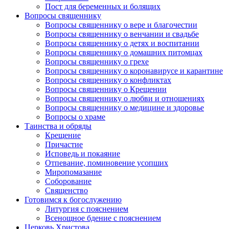
Пост для беременных и болящих
Вопросы священнику
Вопросы священнику о вере и благочестии
Вопросы священнику о венчании и свадьбе
Вопросы священнику о детях и воспитании
Вопросы священнику о домашних питомцах
Вопросы священнику о грехе
Вопросы священнику о коронавирусе и карантине
Вопросы священнику о конфликтах
Вопросы священнику о Крещении
Вопросы священнику о любви и отношениях
Вопросы священнику о медицине и здоровье
Вопросы о храме
Таинства и обряды
Крещение
Причастие
Исповедь и покаяние
Отпевание, поминовение усопших
Миропомазание
Соборование
Священство
Готовимся к богослужению
Литургия с пояснением
Всенощное бдение с пояснением
Церковь Христова