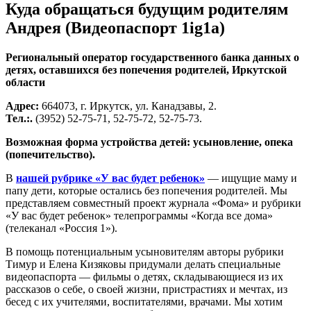
Куда обращаться будущим родителям
Андрея (Видеопаспорт
1ig1a)
Региональный оператор государственного банка данных о
детях, оставшихся без попечения родителей, Иркутской
области
Адрес:
664073, г. Иркутск, ул. Канадзавы, 2.
Тел.:.
(3952) 52-75-71, 52-75-72, 52-75-73.
Возможная форма устройства детей: усыновление, опека
(попечительство).
В
нашей рубрике «У вас будет ребенок»
— ищущие маму и
папу дети, которые остались без попечения родителей. Мы
представляем совместный проект журнала «Фома» и рубрики
«У вас будет ребенок» телепрограммы «Когда все дома»
(телеканал «Россия 1»).
В помощь потенциальным усыновителям авторы рубрики
Тимур и Елена Кизяковы придумали делать специальные
видеопаспорта — фильмы о детях, складывающиеся из их
рассказов о себе, о своей жизни, пристрастиях и мечтах, из
бесед с их учителями, воспитателями, врачами. Мы хотим