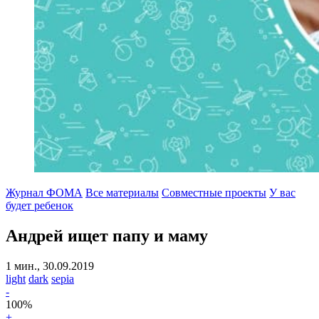
Журнал ФОМА
Все материалы
Совместные проекты
У вас
будет ребенок
Андрей ищет папу и маму
1 мин., 30.09.2019
light
dark
sepia
-
100
%
+