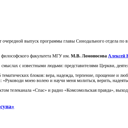
т очередной выпуск программы главы Синодального отдела по 
а философского факультета МГУ им.
М.В. Ломоносова
Алексей 
и смыслах с известными людьми: представителями Церкви, деяте
тематических блоков: вера, надежда, терпение, прощение и лю
 «Руководи моею волею и научи меня молиться, верить, надеятьс
том телеканала «Спас» и радио «Комсомольская правда», выходи
суна»