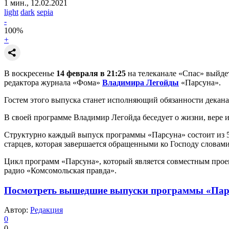
1 мин., 12.02.2021
light
dark
sepia
-
100
%
+
В воскресенье
14 февраля в 21:25
на телеканале «Спас» выйде
редактора журнала «Фома»
Владимира Легойды
«Парсуна».
Гостем этого выпуска станет исполняющий обязанности декан
В своей программе Владимир Легойда беседует о жизни, вере 
Структурно каждый выпуск программы «Парсуна» состоит из 5 
старцев, которая завершается обращенными ко Господу словами:
Цикл программ «Парсуна», который является совместным проек
радио «Комсомольская правда».
Посмотреть вышедшие выпуски программы «Пар
Автор:
Редакция
0
0