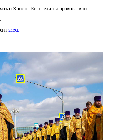
вать
о Христе, Евангелии и православии
.
.
мент
здесь