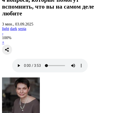
вспомнить,
что вы на самом деле
любите
3 мин., 03.09.2025
light
dark
sepia
-
100
%
+