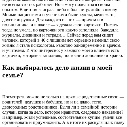
не всегда это так работает. Но я могу поделиться своим
опытом. В детстве я играла либо в больницу, либо в школу.
Моими пациентами и учениками были куклы, медвежата,
другие игрушки. Для каждого из них — причем и в
поликлинике, и в школе — я делала свои карточки. Писать
тогда не умела, но карточки эти как-то заполняла. Заводила
журналы, дневники и тетради… Сейчас перед вам сидит
человек, который в 40 с лишним лет серьезно изменил свою
жизнь: я стала психологом. Работаю одновременно и врачом,
и учителем. И что интересно: у каждого моего клиента есть
карточки, которые я заполняю, постоянно дополняю и храню.
Как выбиралось дело жизни в моей
семье?
Посмотреть можно не только на прямые родственные связи —
родителей, дедушек и бабушек, но и на дядю, тетю,
двоюродных родственников. Были ли в семейной истории
случаи, когда за дело, которое нравится, следовало наказание?
Например, жили успешные, состоятельные купцы, умели все
организовать и приумножить. А в итоге их раскулачили: главу