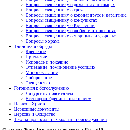
Вопросы священнику о домашних питомцах
Вопросы священнику о грехе
Вопросы священнику о коронавирусе и карантине
Вопросы священнику о конфликтах
Вопросы священнику о Крещении
Вопросы священнику о любви и отношениях
Вопросы священнику о медицине и здоровье
Вопросы о храме
Таинства и обряды
Крещение
Причастие
Исповедь и покаяние
Отпевание, поминовение усопших
Миропомазание
Соборование
Священство
Готовимся к богослужению
Литургия с пояснением
Всенощное бдение с пояснением
Церковь Христова
Церковные документы
Церковь и Общество
Тексты православных молитв и богослужений
© Журнал Фома. Все права защищены, 2000—2026