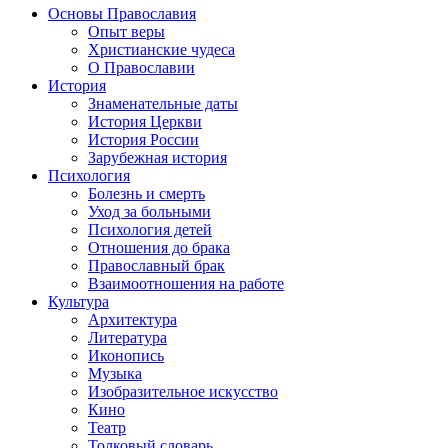
Основы Православия
Опыт веры
Христианские чудеса
О Православии
История
Знаменательные даты
История Церкви
История России
Зарубежная история
Психология
Болезнь и смерть
Уход за больными
Психология детей
Отношения до брака
Православный брак
Взаимоотношения на работе
Культура
Архитектура
Литература
Иконопись
Музыка
Изобразительное искусство
Кино
Театр
Толковый словарь