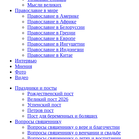
Мысли великих
Православие в мире
Православие в Америке
Православие в Африке
Православие в Белоруссии
Православие в Греции
Православие в Европе
Православие в Ингушетии
Православие в Индонезии
Православие в Китае
Интервью
Мнения
Фото
Видео
Праздники и посты
Рождественский пост
Великий пост 2026
Успенский пост
Петров пост
Пост для беременных и болящих
Вопросы священнику
Вопросы священнику о вере и благочестии
Вопросы священнику о венчании и свадьбе
Вопросы священнику о детях и воспитании