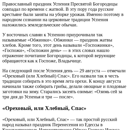
Православный праздник Успения Пресвятой Богородицы
совпадал по времени с жатвой. В эту пору года русские
крестьяне были заняты на уборке урожая. Именно поэтому в
народном сознании на церковные традиции Успения
наложились земледельческие обычаи.
У восточных славян к Успению приурочивали так
называемые «Обжинки». Обжинки — праздник жатвы
хлебов. Кроме того, этот день называли «Госпожинки»,
«Госпожи», «Госпожин день» — в этих словах нашло
отражение почитание Богородицы, к которой верующие
обращаются как к Госпоже, Владычице.
На следующий после Успения день — 29 августа — отмечали
«Ореховый (или Хлебный) Спас». Его назвали так в честь
традиции собирать в это время лета орехи. К концу августа
начинали также собирать грибы, делали овощные и плодовые
заготовки на зиму. Старались засеять озимые: «Озимь сей за
три дня до Успенья и три — после».
«
Ореховый, или Хлебный, Спас»
«Ореховый, или Хлебный, Спас» — так простой русский
народ называл праздник Перенесения из Едессы в
Константинополь Нерукотворного Образа Господа Иисуса