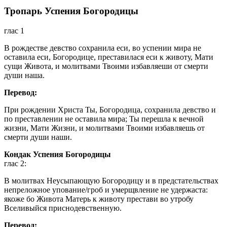
Тропарь Успения Богородицы
глас 1
В рождестве девство сохранила еси, во успении мира не
оставила еси, Богородице, преставилася еси к животу, Мати
сущи Живота, и молитвами Твоими избавляеши от смерти
души наша.
Перевод:
При рождении Христа Ты, Богородица, сохранила девство и
по преставлении не оставила мира; Ты перешла к вечной
жизни, Мати Жизни, и молитвами Твоими избавляешь от
смерти души наши.
Кондак Успения Богородицы
глас 2:
В молитвах Неусыпающую Богородицу и в предстательствах
непреложное упование/гроб и умерщвление не удержаста:
якоже бо Живота Матерь к животу престави во утробу
Вселивыйся приснодевственную.
Перевод: