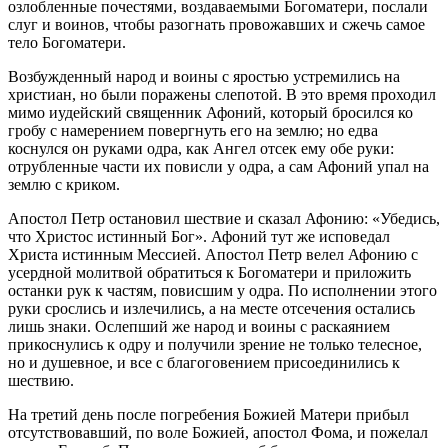
озлобленные почестями, воздаваемыми Богоматери, послали
слуг и воинов, чтобы разогнать провожавших и сжечь самое
тело Богоматери.
Возбужденный народ и воины с яростью устремились на
христиан, но были поражены слепотой. В это время проходил
мимо иудейский священник Афоний, который бросился ко
гробу с намерением повергнуть его на землю; но едва
коснулся он руками одра, как Ангел отсек ему обе руки:
отрубленные части их повисли у одра, а сам Афоний упал на
землю с криком.
Апостол Петр остановил шествие и сказал Афонию: «Убедись,
что Христос истинный Бог». Афоний тут же исповедал
Христа истинным Мессией. Апостол Петр велел Афонию с
усердной молитвой обратиться к Богоматери и приложить
останки рук к частям, повисшим у одра. По исполнении этого
руки срослись и излечились, а на месте отсечения остались
лишь знаки. Ослепший же народ и воины с раскаянием
прикоснулись к одру и получили зрение не только телесное,
но и душевное, и все с благоговением присоединились к
шествию.
На третий день после погребения Божией Матери прибыл
отсутствовавший, по воле Божией, апостол Фома, и пожелал