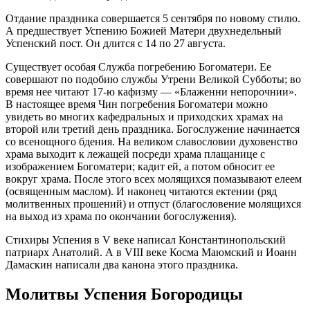
Отдание праздника совершается 5 сентября по новому стилю.
А предшествует Успению Божией Матери двухнедельный
Успенский пост. Он длится с 14 по 27 августа.
Существует особая Служба погребению Богоматери. Ее
совершают по подобию службы Утрени Великой Субботы; во
время нее читают 17-ю кафизму — «Блаженни непорочнии».
В настоящее время Чин погребения Богоматери можно
увидеть во многих кафедральных и приходских храмах на
второй или третий день праздника. Богослужение начинается
со всенощного бдения. На великом славословии духовенство
храма выходит к лежащей посреди храма плащанице с
изображением Богоматери; кадит ей, а потом обносит ее
вокруг храма. После этого всех молящихся помазывают елеем
(освященным маслом). И наконец читаются ектении (ряд
молитвенных прошений) и отпуст (благословение молящихся
на выход из храма по окончании богослужения).
Стихиры Успения в V веке написал Константинопольский
патриарх Анатолий. А в VIII веке Косма Маюмский и Иоанн
Дамаскин написали два канона этого праздника.
Молитвы Успения Богородицы