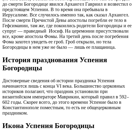
до смерти Богородице явился Архангел Гавриил и возвестил о
предстоящем Успении. В то время она пребывала в
Иерусалиме. Все случилось именно так, как сказал Архангел.
После смерти Пречистой Девы апостолы погребли ее тело в
Гефсимании, там же, где покоились родители Богородицы и ее
супруг — праведный Иосиф. На церемонии присутствовали
все, кроме апостола Фомы. На третий день после погребения
Фома захотел увидеть ее гроб. Гроб открыли, но тела
Богородицы в нем уже не было — лишь ее плащаница.
История празднования Успения
Богородицы
Достоверные сведения об истории праздника Успения
начинаются лишь с конца VI века. Большинство церковных
историков полагают, что праздник установили при
византийском императоре Маврикии, который правил в 592–
602 годы. Скорее всего, до этого времени Успение было в
Константинополе поместным, то есть не общецерковным
праздником.
Икона Успения Богородицы