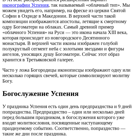
иконографии Успения
, так называемый «облачный тип». Мы
можем увидеть его, например, на фреске из церкви Святой
Софии в Охриде в Македонии. В верхней части такой
композиции изображаются апостолы, летящие к смертному
одру Богоматери на облаках. Самый древний пример
«облачного Успения» на Руси — это икона начала XIII века,
которая происходит из новгородского Десятинного
монастыря. В верхней части иконы изображен голубой
полукруглый сегмент неба с золотыми звездами и фигуры
ангелов, уносящих душу Богоматери. Сейчас этот образ
хранится в Третьяковской галерее.
Часто у ложа Богородицы иконописцы изображают одну или
несколько горящих свечей, которые символизируют молитву
Богу.
Богослужение Успения
У праздника Успения есть один день предпразднства и 9 дней
попразднства. Предпразднство – один или несколько дней
перед большим праздником, в богослужения которого уже
входят молитвословия, посвященные наступающему
празднуемому событию. Соответственно, попразднство —
такие же дни после праздника.