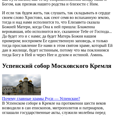
Богом, как признак нашего родства и близости с Ним.
И если так будем жить, так слушать, так складывать в сердце
своем слово Христово, как сеют семя во вспаханную землю,
тогда и над нами исполнится то, что Елизавета сказала
Божией Матери, когда Она к ней пришла: Блаженна
веровавшая, ибо исполнится все, сказанное Тебе от Господа...
Да будет это и с нами; да будет Матерь Божия нашим
примером; воспримем Ее единственную заповедь, и только
тогда прославление Ее нами в этом святом храме, который Ей
дан в жилище, будет истинным, потому что мы поклонимся
тогда Богу в Ней и через Нее и духом и истиной. Аминь.
Успенский собор Московского Кремля
Почему главные храмы Руси — Успенские?
В Успенском соборе в Кремле на протяжении шести веков
возводили в сан епископов, митрополитов и патриархов,
оглашали государственные акты, служили молебны перед