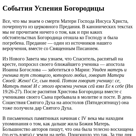
События Успения Богородицы
Все, что мы знаем о смерти Матери Господа Иисуса Христа,
почерпнуто из церковного Предания. В канонических текстах
мы не прочитаем ничего о том, как и при каких
обстоятельствах Богородица отошла ко Господу и была
погребена. Предание — один из источников нашего
вероучения, вместе со Священным Писанием.
Из Нового Завета мы узнаем, что Спаситель, распятый на
кресте, попросил своего ближайшего ученика — апостола
Иоанна Богослова — заботиться о Марии:
Увидев матерь и
ученика тут стоящего, которого любил, говорит Матери
Своей: Жено! Се, сын твой. Потом говорит ученику: се,
Матерь твоя! И с этого времени ученик сей взял Ее к себе
(Ин
19:26-27). После распятия Христова Богородица вместе с
учениками своего Сына пребывала в молитве и посте. В день
Сошествия Святого Духа на апостолов (Пятидесятницу) она
тоже получила дар Святого Духа.
В письменных памятниках начиная с IV века мы находим
упоминания о том, как дальше жила Божия Матерь.
Большинство авторов пишут, что она была телесно восхищена
(то есть взята) с земли на небо. Произошло это так. За три дня