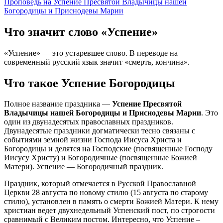
Проповедь на Успение Пресвятой Владычицы нашей
Богородицы и Приснодевы Марии
Что значит слово «Успение»
«Успение» — это устаревшее слово. В переводе на
современный русский язык значит «смерть, кончина».
Что такое Успение Богородицы
Полное название праздника —
Успение Пресвятой
Владычицы нашей Богородицы и Приснодевы Марии
. Это
один из двунадесятых православных праздников.
Двунадесятые праздники догматически тесно связаны с
событиями земной жизни Господа Иисуса Христа и
Богородицы и делятся на Господские (посвященные Господу
Иисусу Христу) и Богородичные (посвященные Божией
Матери). Успение — Богородичный праздник.
Праздник, который отмечается в Русской Православной
Церкви 28 августа по новому стилю (15 августа по старому
стилю), установлен в память о смерти Божией Матери. К нему
христиан ведет двухнедельный Успенский пост, по строгости
сравнимый с Великим постом. Интересно, что Успение –