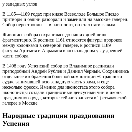
у западных углов.
В 1185—1189 годах при князе Всеволоде Большое Гнездо
притворы и башни разобрали и заменили на высокие галереи.
Собор перестроили — в частности, он стал пятиглавым.
Живопись собора сохранилась до наших дней лишь
фрагментарно. К росписи 1161 относятся фигуры пророков
между колонками в северной галерее, к росписи 1189 —
фигуры Артемия и Авраамия в юго-западном углу древней
части собора.
В 1408 году Успенский собор во Владимире расписали
преподобный Андрей Рублев и Даниил Черный. Сохранились
отдельные изображения большой композиции «Страшного
суда», занимавшей всю западную часть храма, и еще
несколько фресок. Именно для иконостаса этого собора
иконописцы создали грандиозный деисусный чин и иконы
праздничного ряда, которые сейчас хранятся в Третьяковской
галерее в Москве.
Народные традиции празднования
Успения