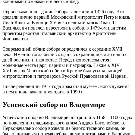
военными походами и в честь побед.
Первое каменное здание собора заложили в 1326 году. Это
сделали лично первый Московский митрополит Петр и князь
Иван Калита. В конце XV века великий князь Иван III
Васильевич повелел перестроить собор, в 1479-ом над этим
проектом работал итальянский архитектор Аристотель
Фиораванти.
Современный облик собора определился к середине XVII
века. Именно тогда были созданы сохранившиеся до наших
дней росписи и иконостас. Перед иконостасом стоят
моленные места царя, царицы и патриарха. Также в XIV –
XVII веках Успенский собор в Кремле был усыпальницей
митрополитов и патриархов Русской Православной Церкви.
После революции 1917 года храм стал музеем. Богослужения
в нем вновь начали проводить в 1990 г.
Успенский собор во Владимире
Успенский собор во Владимире построили в 1158—1160 годах
по повелению владимирского князя Андрея Боголюбского.
Первоначально собор возвели из белого тесаного камня, он
был одноглавым с тремя небольшими притворами и башнями