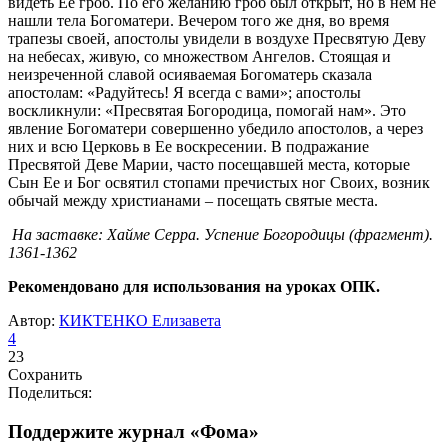
видеть Ее гроб. По его желанию гроб был открыт, но в нем не
нашли тела Богоматери. Вечером того же дня, во время
трапезы своей, апостолы увидели в воздухе Пресвятую Деву
на небесах, живую, со множеством Ангелов. Стоящая и
неизреченной славой осияваемая Богоматерь сказала
апостолам: «Радуйтесь! Я всегда с вами»; апостолы
воскликнули: «Пресвятая Богородица, помогай нам». Это
явление Богоматери совершенно убедило апостолов, а через
них и всю Церковь в Ее воскресении. В подражание
Пресвятой Деве Марии, часто посещавшей места, которые
Сын Ее и Бог освятил стопами пречистых ног Своих, возник
обычай между христианами – посещать святые места.
На заставке: Хайме Серра. Успение Богородицы (фрагмент).
1361-1362
Рекомендовано для использования на уроках ОПК.
Автор:
КИКТЕНКО Елизавета
4
23
Сохранить
Поделиться:
Поддержите журнал «Фома»