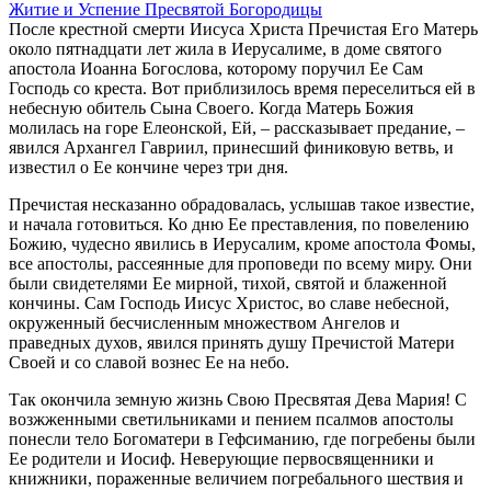
Житие и Успение Пресвятой Богородицы
После крестной смерти Иисуса Христа Пречистая Его Матерь
около пятнадцати лет жила в Иерусалиме, в доме святого
апостола Иоанна Богослова, которому поручил Ее Сам
Господь со креста. Вот приблизилось время переселиться ей в
небесную обитель Сына Своего. Когда Матерь Божия
молилась на горе Елеонской, Ей, – рассказывает предание, –
явился Архангел Гавриил, принесший финиковую ветвь, и
известил о Ее кончине через три дня.
Пречистая несказанно обрадовалась, услышав такое известие,
и начала готовиться. Ко дню Ее преставления, по повелению
Божию, чудесно явились в Иерусалим, кроме апостола Фомы,
все апостолы, рассеянные для проповеди по всему миру. Они
были свидетелями Ее мирной, тихой, святой и блаженной
кончины. Сам Господь Иисус Христос, во славе небесной,
окруженный бесчисленным множеством Ангелов и
праведных духов, явился принять душу Пречистой Матери
Своей и со славой вознес Ее на небо.
Так окончила земную жизнь Свою Пресвятая Дева Мария! С
возжженными светильниками и пением псалмов апостолы
понесли тело Богоматери в Гефсиманию, где погребены были
Ее родители и Иосиф. Неверующие первосвященники и
книжники, пораженные величием погребального шествия и