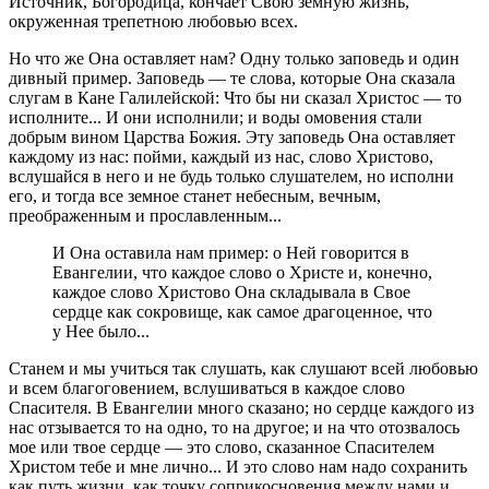
Источник, Богородица, кончает Свою земную жизнь,
окруженная трепетною любовью всех.
Но что же Она оставляет нам? Одну только заповедь и один
дивный пример. Заповедь — те слова, которые Она сказала
слугам в Кане Галилейской: Что бы ни сказал Христос — то
исполните... И они исполнили; и воды омовения стали
добрым вином Царства Божия. Эту заповедь Она оставляет
каждому из нас: пойми, каждый из нас, слово Христово,
вслушайся в него и не будь только слушателем, но исполни
его, и тогда все земное станет небесным, вечным,
преображенным и прославленным...
И Она оставила нам пример: о Ней говорится в
Евангелии, что каждое слово о Христе и, конечно,
каждое слово Христово Она складывала в Свое
сердце как сокровище, как самое драгоценное, что
у Нее было...
Станем и мы учиться так слушать, как слушают всей любовью
и всем благоговением, вслушиваться в каждое слово
Спасителя. В Евангелии много сказано; но сердце каждого из
нас отзывается то на одно, то на другое; и на что отозвалось
мое или твое сердце — это слово, сказанное Спасителем
Христом тебе и мне лично... И это слово нам надо сохранить
как путь жизни, как точку соприкосновения между нами и