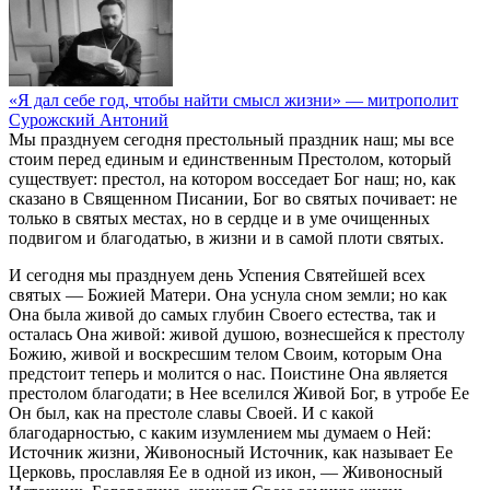
«Я дал себе год, чтобы найти смысл жизни»
— митрополит
Сурожский Антоний
Мы празднуем сегодня престольный праздник наш; мы все
стоим перед единым и единственным Престолом, который
существует: престол, на котором восседает Бог наш; но, как
сказано в Священном Писании, Бог во святых почивает: не
только в святых местах, но в сердце и в уме очищенных
подвигом и благодатью, в жизни и в самой плоти святых.
И сегодня мы празднуем день Успения Святейшей всех
святых — Божией Матери. Она уснула сном земли; но как
Она была живой до самых глубин Своего естества, так и
осталась Она живой: живой душою, вознесшейся к престолу
Божию, живой и воскресшим телом Своим, которым Она
предстоит теперь и молится о нас. Поистине Она является
престолом благодати; в Нее вселился Живой Бог, в утробе Ее
Он был, как на престоле славы Своей. И с какой
благодарностью, с каким изумлением мы думаем о Ней:
Источник жизни, Живоносный Источник, как называет Ее
Церковь, прославляя Ее в одной из икон, — Живоносный