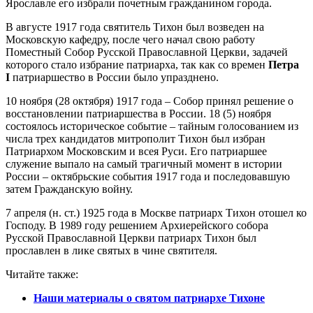
Ярославле его избрали почетным гражданином города.
В августе 1917 года святитель Тихон был возведен на
Московскую кафедру, после чего начал свою работу
Поместный Собор Русской Православной Церкви, задачей
которого стало избрание патриарха, так как со времен
Петра
I
патриаршество в России было упразднено.
10 ноября (28 октября) 1917 года – Собор принял решение о
восстановлении патриаршества в России. 18 (5) ноября
состоялось историческое событие – тайным голосованием из
числа трех кандидатов митрополит Тихон был избран
Патриархом Московским и всея Руси. Его патриаршее
служение выпало на самый трагичный момент в истории
России – октябрьские события 1917 года и последовавшую
затем Гражданскую войну.
7 апреля (н. ст.) 1925 года в Москве патриарх Тихон отошел ко
Господу. В 1989 году решением Архиерейского собора
Русской Православной Церкви патриарх Тихон был
прославлен в лике святых в чине святителя.
Читайте также:
Наши материалы о святом патриархе Тихоне