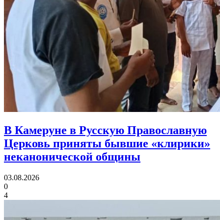
В Камеруне в Русскую Православную
Церковь приняты
бывшие «клирики»
неканонической общины
03.08.2026
0
4