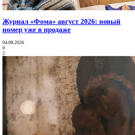
Журнал «Фома» август 2026:
новый
номер уже в продаже
04.08.2026
0
2