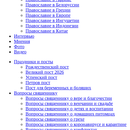
Православие в Белоруссии
Православие в Греции
Православие в Европе
Православие в Ингушетии
Православие в Индонезии
Православие в Китае
Интервью
Мнения
Фото
Видео
Праздники и посты
Рождественский пост
Великий пост 2026
Успенский пост
Петров пост
Пост для беременных и болящих
Вопросы священнику
Вопросы священнику о вере и благочестии
Вопросы священнику о венчании и свадьбе
Вопросы священнику о детях и воспитании
Вопросы священнику о домашних питомцах
Вопросы священнику о грехе
Вопросы священнику о коронавирусе и карантине
Вопросы священнику о конфликтах