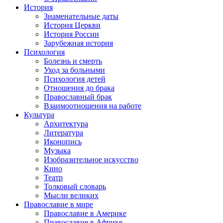
История
Знаменательные даты
История Церкви
История России
Зарубежная история
Психология
Болезнь и смерть
Уход за больными
Психология детей
Отношения до брака
Православный брак
Взаимоотношения на работе
Культура
Архитектура
Литература
Иконопись
Музыка
Изобразительное искусство
Кино
Театр
Толковый словарь
Мысли великих
Православие в мире
Православие в Америке
Православие в Африке