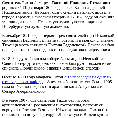
Святитель Тихон (в миру –
Василий Иванович Беллавин
),
родился 31 (19) января 1865 года в селе Клин на древней
Псковской земле. Детские годы будущий патриарх провел в
городе Торопец Псковской губернии. В 1878 году он окончил
училище, а после – Псковскую духовную семинарию и
Петербургскую духовную академию.
В декабре 1891 года в церкви Трех святителей при Псковской
семинарии Василия Беллавина постригли в монахи с именем
Тихон
(в честь святителя
Тихона Задонского
). Вскоре он был
последовательно возведен в сан иеродиакона и иеромонаха.
В 1897 году в Троицком соборе Александро-Невской лавры
Санкт-Петербурга иеромонах Тихон был рукоположен в сан
епископа Люблинского, викария Варшавской епархии.
Осенью 1898 года владыка Тихон
был переведен на одну их
самых далеких кафедр
– Алеутско-Аляскинскую. В мае 1905
года он был возведен в сан архиепископа Алеутского и
Северо-Американского.
В начале 1907 года святитель Тихон был избран
архиепископом Ярославским и Ростовским, поэтому он
вернулся в Россию. В январе 1914 года владыка Тихон был
поставлен на новую кафедру – Литовскую и Виленскую, а в