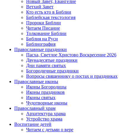
Новый Завет, Евангелие
Ветхий Завет
Кто есть кто в Библии
Библейская текстология
Пророки Библии
Читаем Писание
Толкование Библии
Библия на Руси
Библиография
Православные праздники
Пасха, Светлое Христово Воскресение 2026
Двунадесятые праздники
Дни памяти святых
Богородичные праздники
Вопросы священнику о постах и праздниках
Православные иконы
Иконы Богородицы
Иконы праздников
Иконы святых
Чудотворные иконы
Православный храм
Архитектура храма
Устройство храма
Воспитание детей
Читаем с детьми о вере