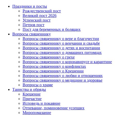
Праздники и посты
Рождественский пост
Великий пост 2026
Успенский пост
Петров пост
Пост для беременных и болящих
Вопросы священнику
Вопросы священнику о вере и благочестии
Вопросы священнику о венчании и свадьбе
Вопросы священнику о детях и воспитании
Вопросы священнику о домашних питомцах
Вопросы священнику о грехе
Вопросы священнику о коронавирусе и карантине
Вопросы священнику о конфликтах
Вопросы священнику о Крещении
Вопросы священнику о любви и отношениях
Вопросы священнику о медицине и здоровье
Вопросы о храме
Таинства и обряды
Крещение
Причастие
Исповедь и покаяние
Отпевание, поминовение усопших
Миропомазание