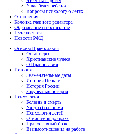
Что читать детям
У вас будет ребенок
Вопросы психологу о детях
Отношения
Колонка главного редактора
Образование и воспитание
Путешествия
Новости РЖД
Основы Православия
Опыт веры
Христианские чудеса
О Православии
История
Знаменательные даты
История Церкви
История России
Зарубежная история
Психология
Болезнь и смерть
Уход за больными
Психология детей
Отношения до брака
Православный брак
Взаимоотношения на работе