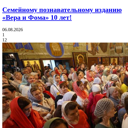
Семейному познавательному изданию
«Вера и Фома»
10 лет!
06.08.2026
1
12