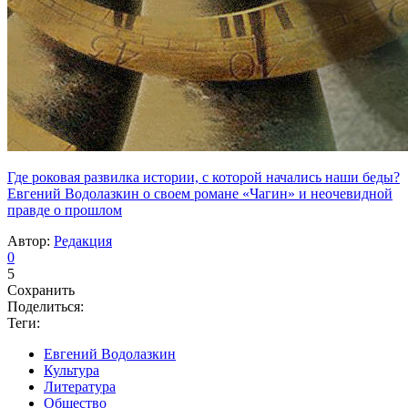
Где роковая развилка истории, с которой начались наши беды?
Евгений Водолазкин о своем романе «Чагин» и неочевидной
правде о прошлом
Автор:
Редакция
0
5
Сохранить
Поделиться:
Теги:
Евгений Водолазкин
Культура
Литература
Общество