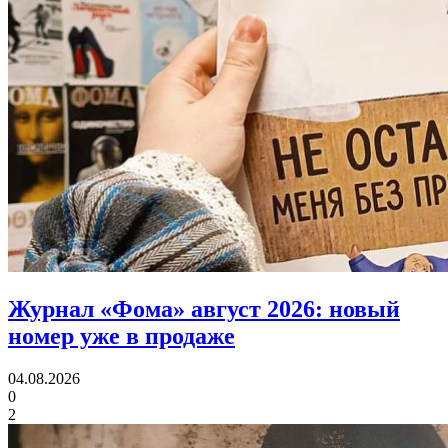
Журнал «Фома» август 2026:
новый
номер уже в продаже
04.08.2026
0
2