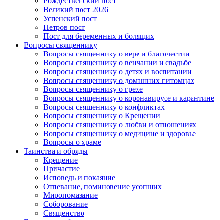
Рождественский пост
Великий пост 2026
Успенский пост
Петров пост
Пост для беременных и болящих
Вопросы священнику
Вопросы священнику о вере и благочестии
Вопросы священнику о венчании и свадьбе
Вопросы священнику о детях и воспитании
Вопросы священнику о домашних питомцах
Вопросы священнику о грехе
Вопросы священнику о коронавирусе и карантине
Вопросы священнику о конфликтах
Вопросы священнику о Крещении
Вопросы священнику о любви и отношениях
Вопросы священнику о медицине и здоровье
Вопросы о храме
Таинства и обряды
Крещение
Причастие
Исповедь и покаяние
Отпевание, поминовение усопших
Миропомазание
Соборование
Священство