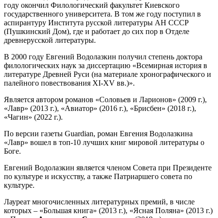
году окончил Филологический факультет Киевского
государственного университета. В том же году поступил в
аспирантуру Института русской литературы АН СССР
(Пушкинский Дом), где и работает до сих пор в Отделе
древнерусской литературы.
В 2000 году Евгений Водолазкин получил степень доктора
филологических наук за диссертацию «Всемирная история в
литературе Древней Руси (на материале хронографического и
палейного повествования XI-XV вв.)».
Является автором романов «Соловьев и Ларионов» (2009 г.),
«Лавр» (2013 г.), «Авиатор» (2016 г.), «Брисбен» (2018 г.),
«Чагин» (2022 г.).
По версии газеты Guardian, роман Евгения Водолазкина
«Лавр» вошел в топ-10 лучших книг мировой литературы о
Боге.
Евгений Водолазкин является членом Совета при Президенте
по культуре и искусству, а также Патриаршего совета по
культуре.
Лауреат многочисленных литературных премий, в числе
которых – «Большая книга» (2013 г.), «Ясная Поляна» (2013 г.)