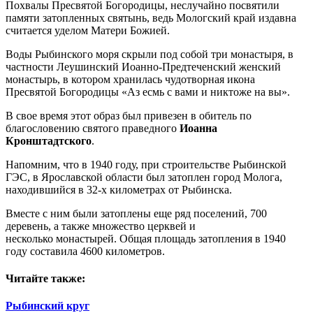
Похвалы Пресвятой Богородицы, неслучайно посвятили
памяти затопленных святынь, ведь Мологский край издавна
считается уделом Матери Божией.
Воды Рыбинского моря скрыли под собой три монастыря, в
частности Леушинский Иоанно-Предтеченский женский
монастырь, в котором хранилась чудотворная икона
Пресвятой Богородицы «Аз есмь с вами и никтоже на вы».
В свое время этот образ был привезен в обитель по
благословению святого праведного
Иоанна
Кронштадтского
.
Напомним, что в 1940 году, при строительстве Рыбинской
ГЭС, в Ярославской области был затоплен город Молога,
находившийся в 32-х километрах от Рыбинска.
Вместе с ним были затоплены еще ряд поселений, 700
деревень, а также множество церквей и
несколько монастырей. Общая площадь затопления в 1940
году составила 4600 километров.
Читайте также:
Рыбинский круг