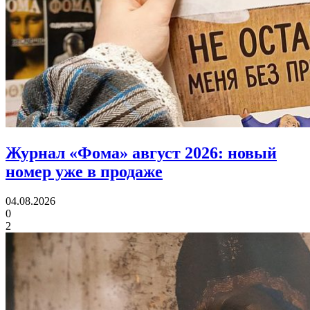
Журнал «Фома» август 2026:
новый
номер уже в продаже
04.08.2026
0
2