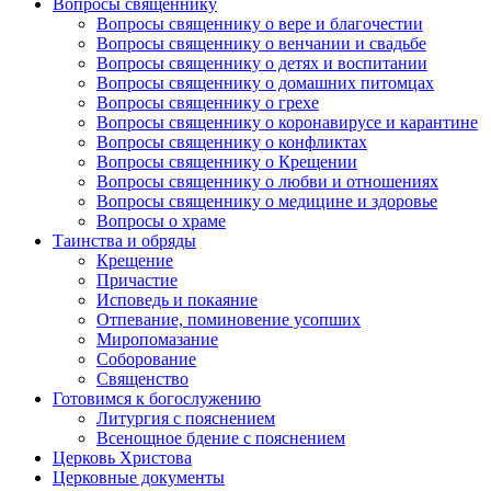
Вопросы священнику
Вопросы священнику о вере и благочестии
Вопросы священнику о венчании и свадьбе
Вопросы священнику о детях и воспитании
Вопросы священнику о домашних питомцах
Вопросы священнику о грехе
Вопросы священнику о коронавирусе и карантине
Вопросы священнику о конфликтах
Вопросы священнику о Крещении
Вопросы священнику о любви и отношениях
Вопросы священнику о медицине и здоровье
Вопросы о храме
Таинства и обряды
Крещение
Причастие
Исповедь и покаяние
Отпевание, поминовение усопших
Миропомазание
Соборование
Священство
Готовимся к богослужению
Литургия с пояснением
Всенощное бдение с пояснением
Церковь Христова
Церковные документы