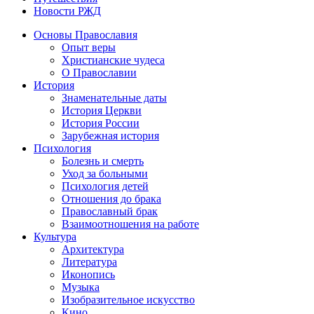
Новости РЖД
Основы Православия
Опыт веры
Христианские чудеса
О Православии
История
Знаменательные даты
История Церкви
История России
Зарубежная история
Психология
Болезнь и смерть
Уход за больными
Психология детей
Отношения до брака
Православный брак
Взаимоотношения на работе
Культура
Архитектура
Литература
Иконопись
Музыка
Изобразительное искусство
Кино