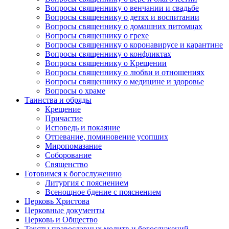
Вопросы священнику о венчании и свадьбе
Вопросы священнику о детях и воспитании
Вопросы священнику о домашних питомцах
Вопросы священнику о грехе
Вопросы священнику о коронавирусе и карантине
Вопросы священнику о конфликтах
Вопросы священнику о Крещении
Вопросы священнику о любви и отношениях
Вопросы священнику о медицине и здоровье
Вопросы о храме
Таинства и обряды
Крещение
Причастие
Исповедь и покаяние
Отпевание, поминовение усопших
Миропомазание
Соборование
Священство
Готовимся к богослужению
Литургия с пояснением
Всенощное бдение с пояснением
Церковь Христова
Церковные документы
Церковь и Общество
Тексты православных молитв и богослужений