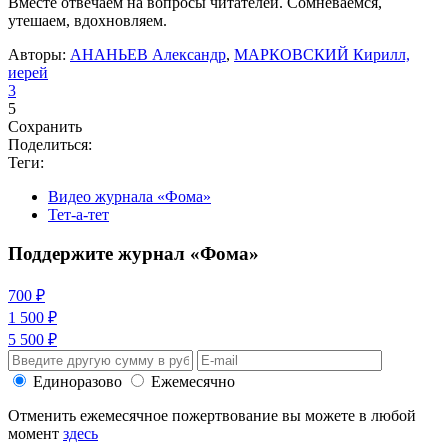
Вместе отвечаем на вопросы читателей. Сомневаемся,
утешаем, вдохновляем.
Авторы:
АНАНЬЕВ Александр
,
МАРКОВСКИЙ Кирилл,
иерей
3
5
Сохранить
Поделиться:
Теги:
Видео журнала «Фома»
Тет-а-тет
Поддержите журнал «Фома»
700 ₽
1 500 ₽
5 500 ₽
Единоразово
Ежемесячно
Отменить ежемесячное пожертвование вы можете в любой
момент
здесь