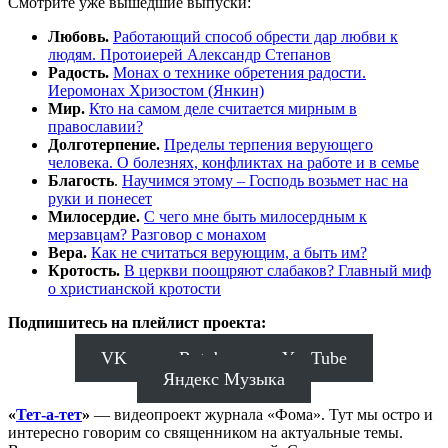
Смотрите уже вышедшие выпуски:
Любовь.
Работающий способ обрести дар любви к
людям. Протоиерей Александр Степанов
Радость.
Монах о технике обретения радости.
Иеромонах Хризостом (Янкин)
Мир.
Кто на самом деле считается мирным в
православии?
Долготерпение.
Пределы терпения верующего
человека. О болезнях, конфликтах на работе и в семье
Благость
.
Научимся этому – Господь возьмет нас на
руки и понесет
Милосердие.
С чего мне быть милосердным к
мерзавцам? Разговор с монахом
Вера.
Как не считаться верующим, а быть им?
Кротость.
В церкви поощряют слабаков? Главный миф
о христианской кротости
Подпишитесь на плейлист проекта:
VK
Rutube
YouTube
Яндекс Музыка
«
Тет-а-тет
»
— видеопроект журнала «Фома». Тут мы остро и
интересно говорим со священником на актуальные темы.