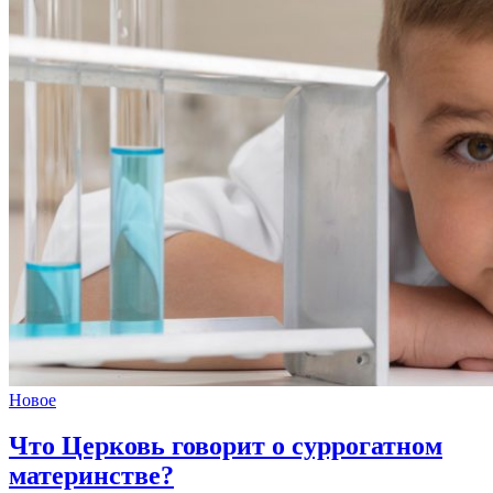
Новое
Что Церковь говорит
о суррогатном
материнстве?