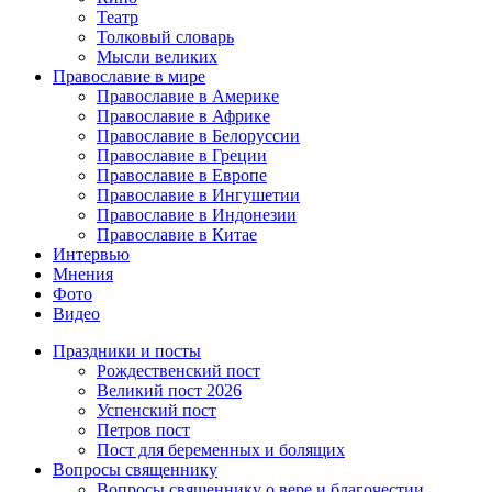
Театр
Толковый словарь
Мысли великих
Православие в мире
Православие в Америке
Православие в Африке
Православие в Белоруссии
Православие в Греции
Православие в Европе
Православие в Ингушетии
Православие в Индонезии
Православие в Китае
Интервью
Мнения
Фото
Видео
Праздники и посты
Рождественский пост
Великий пост 2026
Успенский пост
Петров пост
Пост для беременных и болящих
Вопросы священнику
Вопросы священнику о вере и благочестии