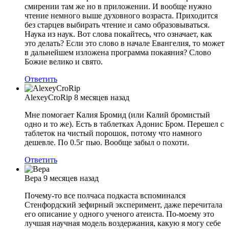
смирении там же но в приложении. И вообще нужно
чтение немного выше духовного возраста. Приходится
без старцев выбирать чтение и само образовываться.
Наука из наук. Вот слова покайтесь, что означает, как
это делать? Если это слово в начале Евангелия, то может
в дальнейшем изложена программа покаяния? Слово
Божие велико и свято.
Ответить
AlexeyCroRip
8 месяцев назад
Мне помогает Калия Бромид (или Калий бромистый
одно и то же). Есть в таблетках Адонис Бром. Перешел с
таблеток на чистый порошок, потому что намного
дешевле. По 0.5г пью. Вообще забыл о похоти.
Ответить
Вера
9 месяцев назад
Почему-то все полчаса подкаста вспоминался
Стенфордский зефирный эксперимент, даже перечитала
его описание у одного ученого атеиста. По-моему это
лучшая научная модель воздержания, какую я могу себе