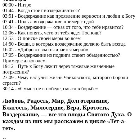
00:00 - Интро
01:44 - Когда стоит воздерживаться?
03:51 - Воздержание как проявление верности и любви к Богу
07:41 - Польза воздержания: пример с едой
10:34 - Воздержание — отказ от того, что тебе нравится?
12:06 - Как понять, чего от тебя ждет Господь?
12:53 - О поиске своей меры во всем
14:50 - Вещи, в которых воздержание должно быть всегда
16:05 - «Добро от зла отличается мерой»
17:05 - Воздержание из подвига станет обыденностью?
Пример с алкоголем
19:12 - Путь к Богу лежит через тяжелые жизненные
потрясения?
27:09 - Чему нас учит жизнь Чайковского, которого бороли
страсти?
30:14 - «Смысл не в победе, смысл в борьбе»
Любовь, Радость, Мир, Долготерпение,
Благость, Милосердие, Вера, Кротость,
Воздержание, — все это плоды Святого Духа. О
каждом из них мы расскажем в цикле «Тет-а-
тет».