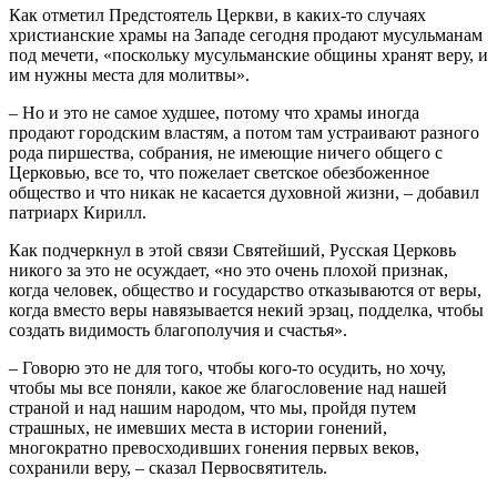
Как отметил Предстоятель Церкви, в каких-то случаях
христианские храмы на Западе сегодня продают мусульманам
под мечети, «поскольку мусульманские общины хранят веру, и
им нужны места для молитвы».
– Но и это не самое худшее, потому что храмы иногда
продают городским властям, а потом там устраивают разного
рода пиршества, собрания, не имеющие ничего общего с
Церковью, все то, что пожелает светское обезбоженное
общество и что никак не касается духовной жизни, – добавил
патриарх Кирилл.
Как подчеркнул в этой связи Святейший, Русская Церковь
никого за это не осуждает, «но это очень плохой признак,
когда человек, общество и государство отказываются от веры,
когда вместо веры навязывается некий эрзац, подделка, чтобы
создать видимость благополучия и счастья».
– Говорю это не для того, чтобы кого-то осудить, но хочу,
чтобы мы все поняли, какое же благословение над нашей
страной и над нашим народом, что мы, пройдя путем
страшных, не имевших места в истории гонений,
многократно превосходивших гонения первых веков,
сохранили веру, – сказал Первосвятитель.