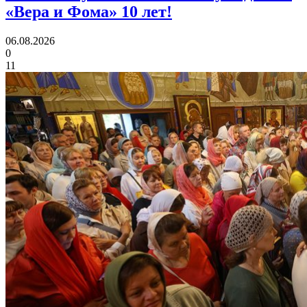
«Вера и Фома»
10 лет!
06.08.2026
0
11