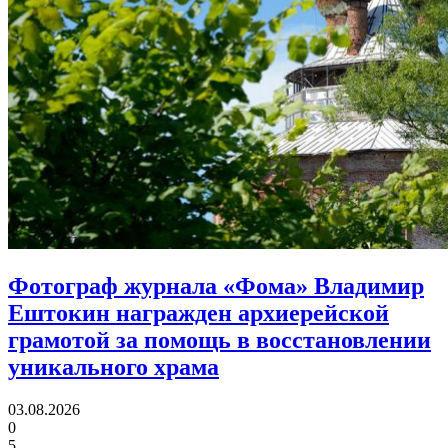
Фотограф журнала «Фома» Владимир
Ештокин награжден архиерейской
грамотой
за помощь в восстановлении
уникального храма
03.08.2026
0
5