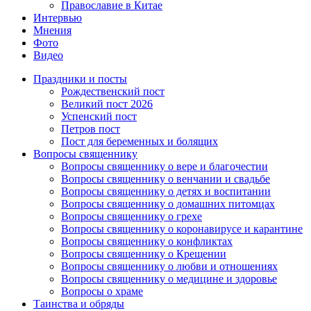
Православие в Китае
Интервью
Мнения
Фото
Видео
Праздники и посты
Рождественский пост
Великий пост 2026
Успенский пост
Петров пост
Пост для беременных и болящих
Вопросы священнику
Вопросы священнику о вере и благочестии
Вопросы священнику о венчании и свадьбе
Вопросы священнику о детях и воспитании
Вопросы священнику о домашних питомцах
Вопросы священнику о грехе
Вопросы священнику о коронавирусе и карантине
Вопросы священнику о конфликтах
Вопросы священнику о Крещении
Вопросы священнику о любви и отношениях
Вопросы священнику о медицине и здоровье
Вопросы о храме
Таинства и обряды