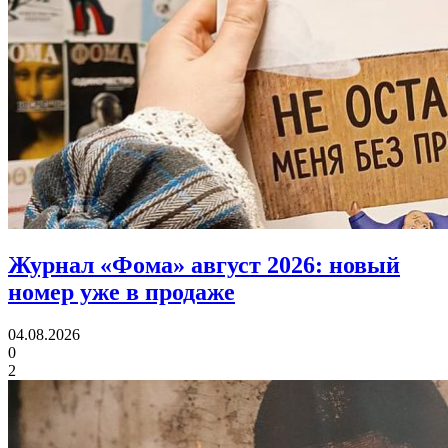
Журнал «Фома» август 2026:
новый
номер уже в продаже
04.08.2026
0
2