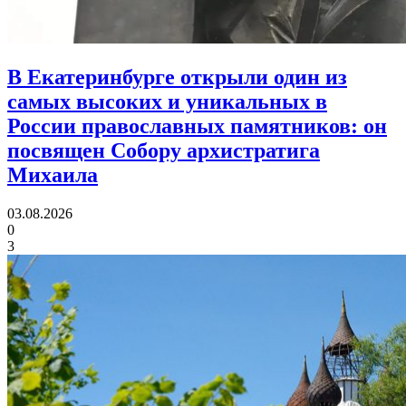
В Екатеринбурге открыли один из
самых высоких и уникальных в
России православных памятников:
он
посвящен Собору архистратига
Михаила
03.08.2026
0
3