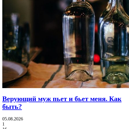
Верующий муж пьет и бьет меня.
Как
быть?
05.08.2026
1