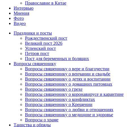
Православие в Китае
Интервью
Мнения
Фото
Видео
Праздники и посты
Рождественский пост
Великий пост 2026
Успенский пост
Петров пост
Пост для беременных и болящих
Вопросы священнику
Вопросы священнику о вере и благочестии
Вопросы священнику о венчании и свадьбе
Вопросы священнику о детях и воспитании
Вопросы священнику о домашних питомцах
Вопросы священнику о грехе
Вопросы священнику о коронавирусе и карантине
Вопросы священнику о конфликтах
Вопросы священнику о Крещении
Вопросы священнику о любви и отношениях
Вопросы священнику о медицине и здоровье
Вопросы о храме
Таинства и обряды