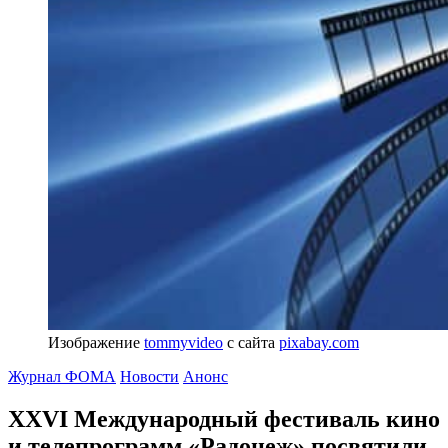
Изображение
tommyvideo
с сайта
pixabay.com
Журнал ФОМА
Новости
Анонс
XXVI Международный фестиваль кино
и телепрограмм «Радонеж» посвятили