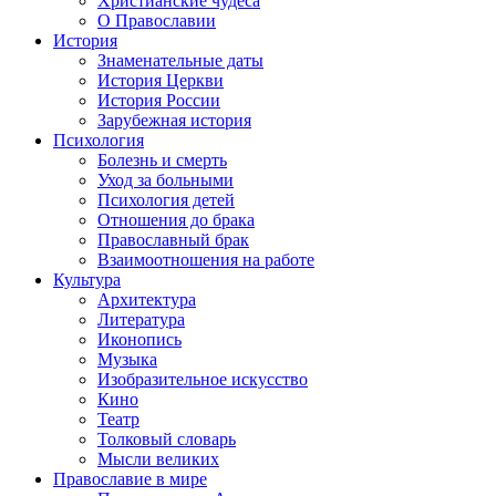
Христианские чудеса
О Православии
История
Знаменательные даты
История Церкви
История России
Зарубежная история
Психология
Болезнь и смерть
Уход за больными
Психология детей
Отношения до брака
Православный брак
Взаимоотношения на работе
Культура
Архитектура
Литература
Иконопись
Музыка
Изобразительное искусство
Кино
Театр
Толковый словарь
Мысли великих
Православие в мире