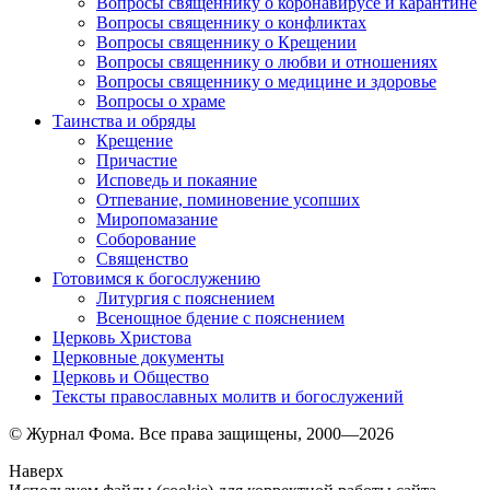
Вопросы священнику о коронавирусе и карантине
Вопросы священнику о конфликтах
Вопросы священнику о Крещении
Вопросы священнику о любви и отношениях
Вопросы священнику о медицине и здоровье
Вопросы о храме
Таинства и обряды
Крещение
Причастие
Исповедь и покаяние
Отпевание, поминовение усопших
Миропомазание
Соборование
Священство
Готовимся к богослужению
Литургия с пояснением
Всенощное бдение с пояснением
Церковь Христова
Церковные документы
Церковь и Общество
Тексты православных молитв и богослужений
© Журнал Фома. Все права защищены, 2000—2026
Наверх