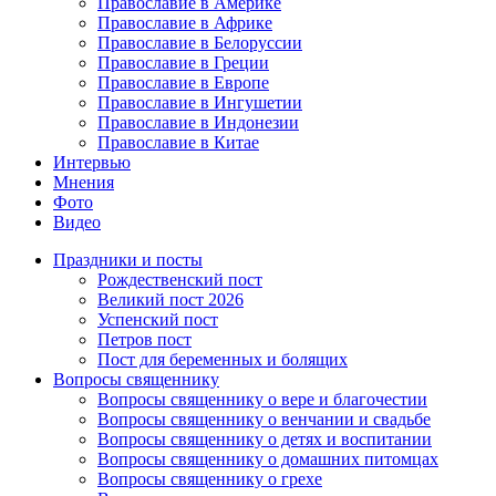
Православие в Америке
Православие в Африке
Православие в Белоруссии
Православие в Греции
Православие в Европе
Православие в Ингушетии
Православие в Индонезии
Православие в Китае
Интервью
Мнения
Фото
Видео
Праздники и посты
Рождественский пост
Великий пост 2026
Успенский пост
Петров пост
Пост для беременных и болящих
Вопросы священнику
Вопросы священнику о вере и благочестии
Вопросы священнику о венчании и свадьбе
Вопросы священнику о детях и воспитании
Вопросы священнику о домашних питомцах
Вопросы священнику о грехе