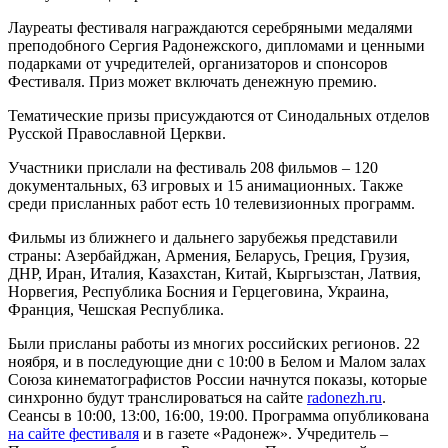
Лауреаты фестиваля награждаются серебряными медалями
преподобного Сергия Радонежского, дипломами и ценными
подарками от учредителей, организаторов и спонсоров
Фестиваля. Приз может включать денежную премию.
Тематические призы присуждаются от Синодальных отделов
Русской Православной Церкви.
Участники прислали на фестиваль 208 фильмов – 120
документальных, 63 игровых и 15 анимационных. Также
среди присланных работ есть 10 телевизионных программ.
Фильмы из ближнего и дальнего зарубежья представили
страны: Азербайджан, Армения, Беларусь, Греция, Грузия,
ДНР, Иран, Италия, Казахстан, Китай, Кыргызстан, Латвия,
Норвегия, Республика Босния и Герцеговина, Украина,
Франция, Чешская Республика.
Были присланы работы из многих российских регионов. 22
ноября, и в последующие дни с 10:00 в Белом и Малом залах
Союза кинематографистов России начнутся показы, которые
синхронно будут транслироваться на сайте
radonezh.ru
.
Сеансы в 10:00, 13:00, 16:00, 19:00. Программа опубликована
на сайте фестиваля
и в газете «Радонеж». Учредитель –