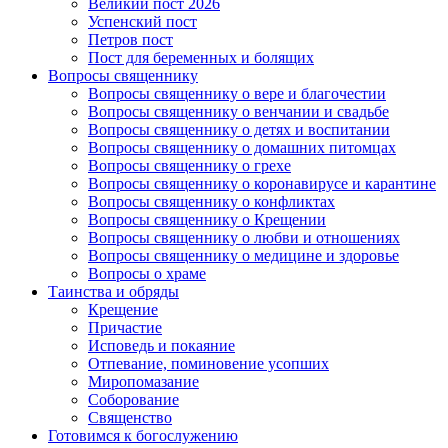
Великий пост 2026
Успенский пост
Петров пост
Пост для беременных и болящих
Вопросы священнику
Вопросы священнику о вере и благочестии
Вопросы священнику о венчании и свадьбе
Вопросы священнику о детях и воспитании
Вопросы священнику о домашних питомцах
Вопросы священнику о грехе
Вопросы священнику о коронавирусе и карантине
Вопросы священнику о конфликтах
Вопросы священнику о Крещении
Вопросы священнику о любви и отношениях
Вопросы священнику о медицине и здоровье
Вопросы о храме
Таинства и обряды
Крещение
Причастие
Исповедь и покаяние
Отпевание, поминовение усопших
Миропомазание
Соборование
Священство
Готовимся к богослужению