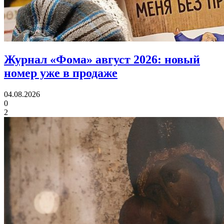
Журнал «Фома» август 2026:
новый
номер уже в продаже
04.08.2026
0
2