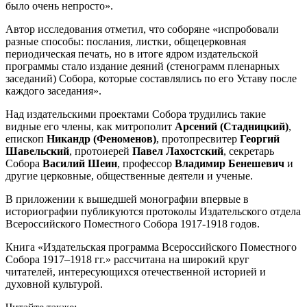
было очень непросто».
Автор исследования отметил, что соборяне «испробовали
разные способы: послания, листки, общецерковная
периодическая печать, но в итоге ядром издательской
программы стало издание деяний (стенограмм пленарных
заседаний) Собора, которые составлялись по его Уставу после
каждого заседания».
Над издательскими проектами Собора трудились такие
видные его члены, как митрополит
Арсений (Стадницкий)
,
епископ
Никандр (Феноменов)
, протопресвитер
Георгий
Шавельский
, протоиерей
Павел Лахостский
, секретарь
Собора
Василий Шеин
, профессор
Владимир Бенешевич
и
другие церковные, общественные деятели и ученые.
В приложении к вышедшей монографии впервые в
историографии публикуются протоколы Издательского отдела
Всероссийского Поместного Собора 1917-1918 годов.
Книга «Издательская программа Всероссийского Поместного
Собора 1917–1918 гг.» рассчитана на широкий круг
читателей, интересующихся отечественной историей и
духовной культурой.