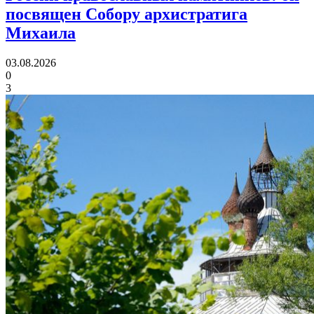
посвящен Собору архистратига
Михаила
03.08.2026
0
3