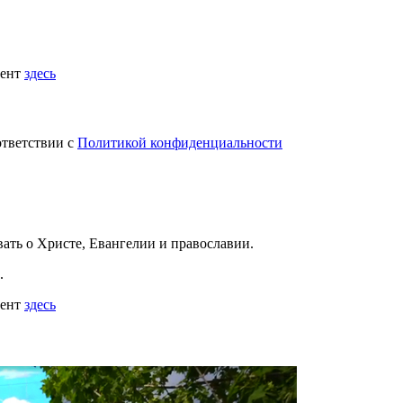
мент
здесь
ответствии с
Политикой конфиденциальности
вать
о Христе, Евангелии и православии
.
.
мент
здесь