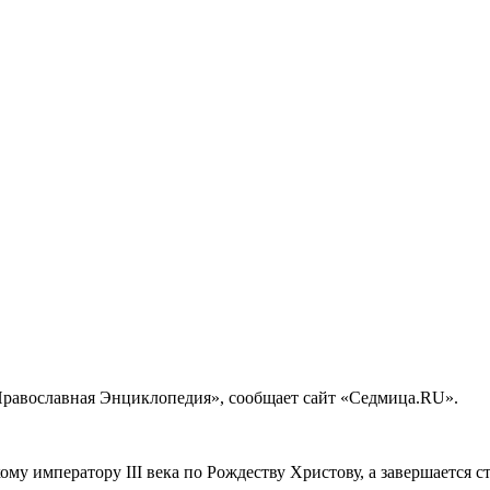
Православная Энциклопедия», сообщает сайт «Седмица.RU».
му императору III века по Рождеству Христову, а завершается с