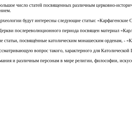
большое число статей посвященных различным церковно-историч
нием.
археологии будут интересны следующие статьи: «Карфагенские 
еркви послереволюционного периода посвящен материал «Карло
е статьи, посвящённые католическим монашеским орденам, - «
ссматривающую вопрос такого, характерного для Католической 
ания и различным персонам в мире религии, философии, искусс