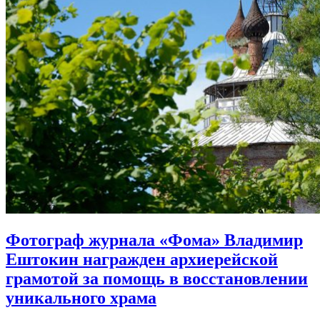
Фотограф журнала «Фома» Владимир
Ештокин награжден архиерейской
грамотой
за помощь в восстановлении
уникального храма