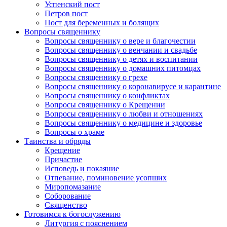
Успенский пост
Петров пост
Пост для беременных и болящих
Вопросы священнику
Вопросы священнику о вере и благочестии
Вопросы священнику о венчании и свадьбе
Вопросы священнику о детях и воспитании
Вопросы священнику о домашних питомцах
Вопросы священнику о грехе
Вопросы священнику о коронавирусе и карантине
Вопросы священнику о конфликтах
Вопросы священнику о Крещении
Вопросы священнику о любви и отношениях
Вопросы священнику о медицине и здоровье
Вопросы о храме
Таинства и обряды
Крещение
Причастие
Исповедь и покаяние
Отпевание, поминовение усопших
Миропомазание
Соборование
Священство
Готовимся к богослужению
Литургия с пояснением