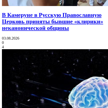
В Камеруне в Русскую Православную
Церковь приняты
бывшие «клирики»
неканонической общины
03.08.2026
0
4