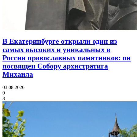
В Екатеринбурге открыли один из
самых высоких и уникальных в
России православных памятников:
он
посвящен Собору архистратига
Михаила
03.08.2026
0
3