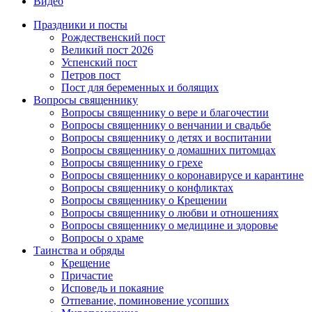
Видео
Праздники и посты
Рождественский пост
Великий пост 2026
Успенский пост
Петров пост
Пост для беременных и болящих
Вопросы священнику
Вопросы священнику о вере и благочестии
Вопросы священнику о венчании и свадьбе
Вопросы священнику о детях и воспитании
Вопросы священнику о домашних питомцах
Вопросы священнику о грехе
Вопросы священнику о коронавирусе и карантине
Вопросы священнику о конфликтах
Вопросы священнику о Крещении
Вопросы священнику о любви и отношениях
Вопросы священнику о медицине и здоровье
Вопросы о храме
Таинства и обряды
Крещение
Причастие
Исповедь и покаяние
Отпевание, поминовение усопших