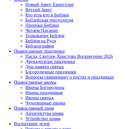
Новый Завет, Евангелие
Ветхий Завет
Кто есть кто в Библии
Библейская текстология
Пророки Библии
Читаем Писание
Толкование Библии
Библия на Руси
Библиография
Православные праздники
Пасха, Светлое Христово Воскресение 2026
Двунадесятые праздники
Дни памяти святых
Богородичные праздники
Вопросы священнику о постах и праздниках
Православные иконы
Иконы Богородицы
Иконы праздников
Иконы святых
Чудотворные иконы
Православный храм
Архитектура храма
Устройство храма
Воспитание детей
Читаем с детьми о вере