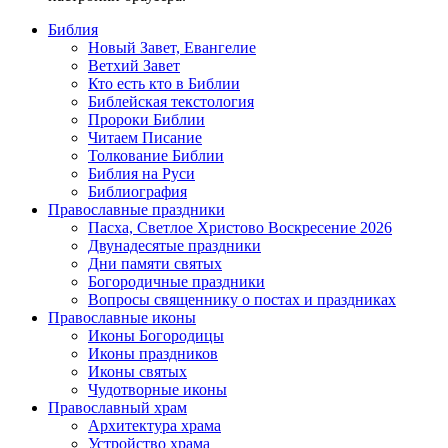
Библия
Новый Завет, Евангелие
Ветхий Завет
Кто есть кто в Библии
Библейская текстология
Пророки Библии
Читаем Писание
Толкование Библии
Библия на Руси
Библиография
Православные праздники
Пасха, Светлое Христово Воскресение 2026
Двунадесятые праздники
Дни памяти святых
Богородичные праздники
Вопросы священнику о постах и праздниках
Православные иконы
Иконы Богородицы
Иконы праздников
Иконы святых
Чудотворные иконы
Православный храм
Архитектура храма
Устройство храма