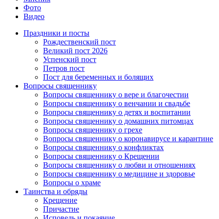
Фото
Видео
Праздники и посты
Рождественский пост
Великий пост 2026
Успенский пост
Петров пост
Пост для беременных и болящих
Вопросы священнику
Вопросы священнику о вере и благочестии
Вопросы священнику о венчании и свадьбе
Вопросы священнику о детях и воспитании
Вопросы священнику о домашних питомцах
Вопросы священнику о грехе
Вопросы священнику о коронавирусе и карантине
Вопросы священнику о конфликтах
Вопросы священнику о Крещении
Вопросы священнику о любви и отношениях
Вопросы священнику о медицине и здоровье
Вопросы о храме
Таинства и обряды
Крещение
Причастие
Исповедь и покаяние