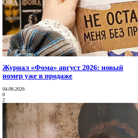
Журнал «Фома» август 2026:
новый
номер уже в продаже
04.08.2026
0
2