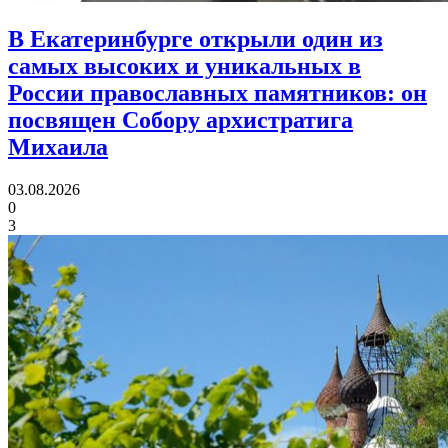
В Екатеринбурге открыли один из
самых высоких и уникальных в
России православных памятников:
он
посвящен Собору архистратига
Михаила
03.08.2026
0
3