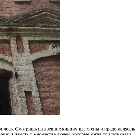
новилось. Смотришь на древние кирпичные стены и представляешь
орию и память о множестве людей, которые когда-то здесь были. 