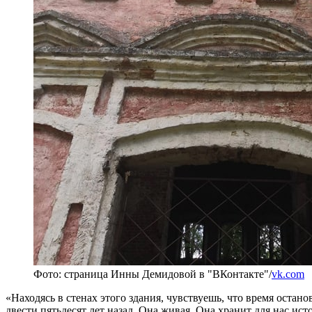
Фото: страница Инны Демидовой в "ВКонтакте"/
vk.com
«Находясь в стенах этого здания, чувствуешь, что время оста
двести пятьдесят лет назад. Она живая. Она хранит для нас ист