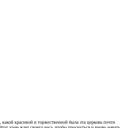
, какой красивой и торжественной была эта церковь почти
Этот храм ждет своего часа, чтобы проснуться и вновь начать