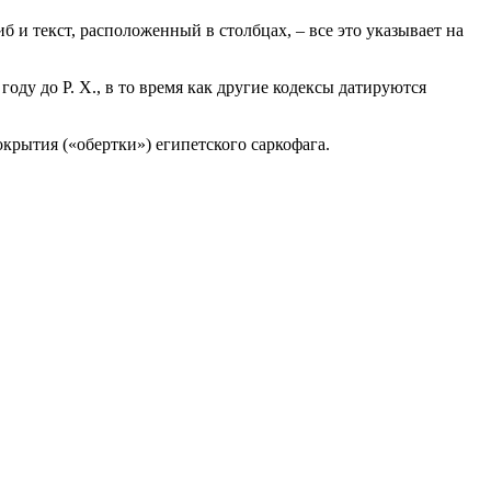
б и текст, расположенный в столбцах, – все это указывает на
оду до Р. Х., в то время как другие кодексы датируются
окрытия («обертки») египетского саркофага.