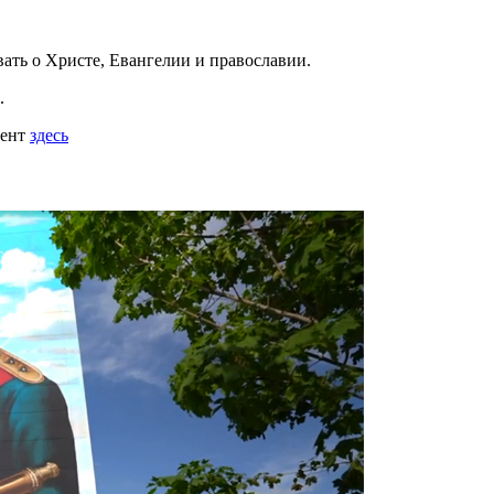
вать
о Христе, Евангелии и православии
.
.
мент
здесь