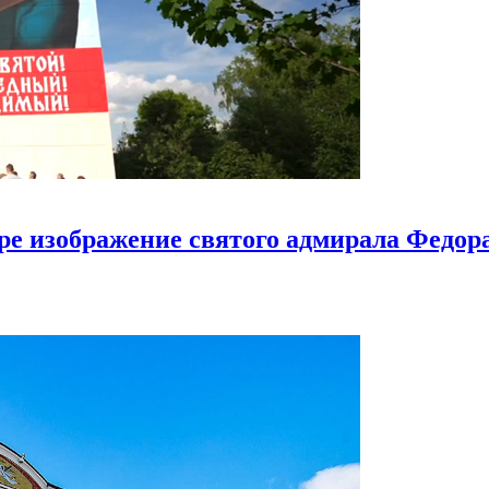
ире изображение святого адмирала Федо