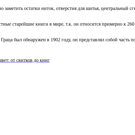
о заметить остатки ниток, отверстия для шитья, центральный сги
тные старейшие книги в мире, т.к. он относится примерно к 260 г
Граца был обнаружен в 1902 году, он представлял собой часть п
вет: от свитков до книг