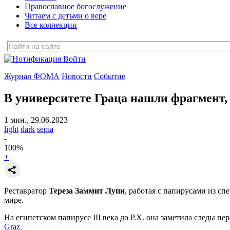
Православное богослужение
Читаем с детьми о вере
Все коллекции
Войти
Журнал ФОМА
Новости
Событие
В университете Граца нашли фрагмент,
1 мин., 29.06.2023
light
dark
sepia
-
100
%
+
Реставратор
Тереза ​​Заммит Лупи
, работая с папирусами из с
мире.
На египетском папирусе III века до Р.Х. она заметила следы пе
Graz
.