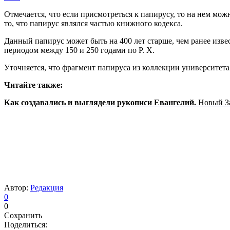
Отмечается, что если присмотреться к папирусу, то на нем можн
то, что папирус являлся частью книжного кодекса.
Данный папирус может быть на 400 лет старше, чем ранее извес
периодом между 150 и 250 годами по Р. Х.
Уточняется, что фрагмент папируса из коллекции университета 
Читайте также:
Как создавались и выглядели рукописи Евангелий.
Новый За
Автор:
Редакция
0
0
Сохранить
Поделиться: